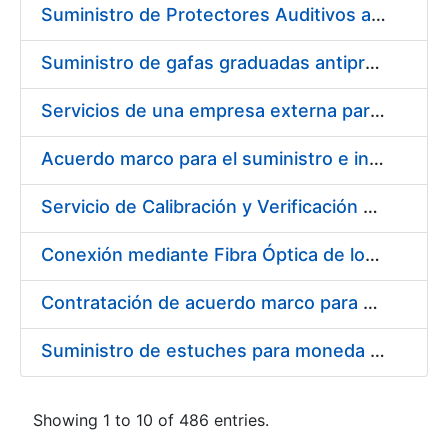
Suministro de Protectores Auditivos a medida para las personas trabajadoras de los Centros de Trabajo de Madrid y Burgos
Suministro de gafas graduadas antiproyecciones para los trabajadores de la FNMT-RCM en los centros de trabajo de Madrid y Burgos
Servicios de una empresa externa para el asesoramiento y resolución de los recursos de alzada que se presentan relacionados con procesos de selección para la FNMT-RCM
Acuerdo marco para el suministro e instalación de persianas, estores y otros complementos
Servicio de Calibración y Verificación Externa de los Equipos de Medición del Servicio de Prevención de la FNMT-RCM
Conexión mediante Fibra Óptica de los Centros de Proceso de Datos (CPDs) de las sedes de la FNMT-RCM de Burgos y Madrid
Contratación de acuerdo marco para el Suministro de Material de Electricidad para la Fábrica Nacional de Moneda y Timbre-Real Casa de la Moneda en su centro de trabajo de Burgos
Suministro de estuches para moneda de 30 €
Showing 1 to 10 of 486 entries.