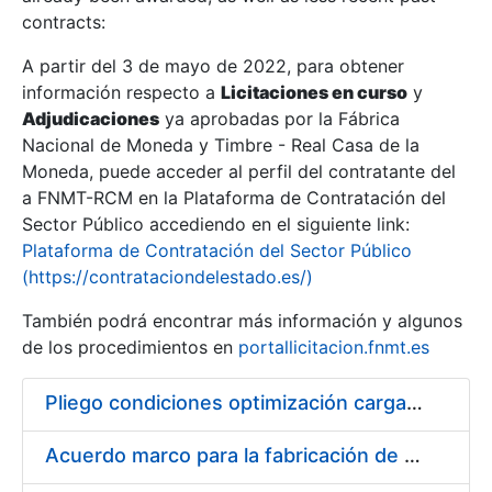
contracts:
Show/Hide
A partir del 3 de mayo de 2022, para obtener
información respecto a
Licitaciones en curso
y
Show/Hide
Adjudicaciones
ya aprobadas por la Fábrica
Show/Hide
Nacional de Moneda y Timbre - Real Casa de la
Moneda, puede acceder al perfil del contratante del
a FNMT-RCM en la Plataforma de Contratación del
Sector Público accediendo en el siguiente link:
Plataforma de Contratación del Sector Público
(https://contrataciondelestado.es/)
También podrá encontrar más información y algunos
de los procedimientos en
portallicitacion.fnmt.es
Pliego condiciones optimización cargas compras firmado
Show/Hide
Acuerdo marco para la fabricación de piezas