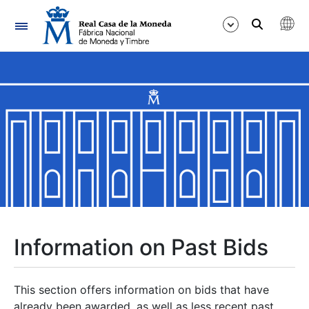
Navigation
Show/Hide
Show/Hide
Show/Hide
Show/Hide
Show/Hide
Information on Past Bids
Show/Hide
This section offers information on bids that have
already been awarded, as well as less recent past