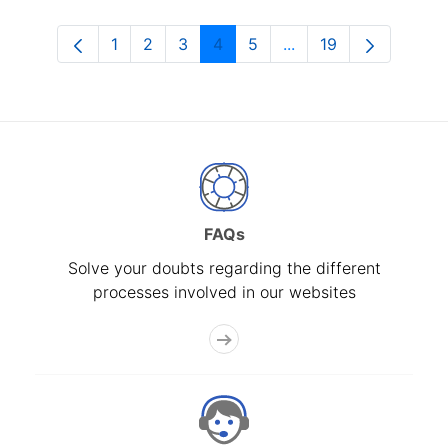
1
2
3
4
5
...
19
Page
Page
Page
Page
Page
Intermediate Pages U
Page
FAQs
Solve your doubts regarding the different
processes involved in our websites