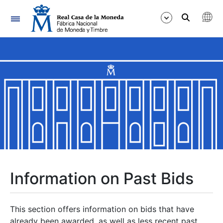
Navigation
Show/Hide
Show/Hide
Show/Hide
Show/Hide
Show/Hide
Information on Past Bids
Show/Hide
This section offers information on bids that have
already been awarded, as well as less recent past