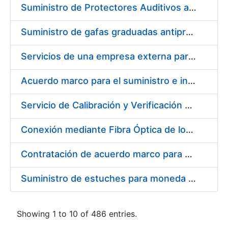
Suministro de Protectores Auditivos a medida para las personas trabajadoras de los Centros de Trabajo de Madrid y Burgos
Suministro de gafas graduadas antiproyecciones para los trabajadores de la FNMT-RCM en los centros de trabajo de Madrid y Burgos
Servicios de una empresa externa para el asesoramiento y resolución de los recursos de alzada que se presentan relacionados con procesos de selección para la FNMT-RCM
Acuerdo marco para el suministro e instalación de persianas, estores y otros complementos
Servicio de Calibración y Verificación Externa de los Equipos de Medición del Servicio de Prevención de la FNMT-RCM
Conexión mediante Fibra Óptica de los Centros de Proceso de Datos (CPDs) de las sedes de la FNMT-RCM de Burgos y Madrid
Contratación de acuerdo marco para el Suministro de Material de Electricidad para la Fábrica Nacional de Moneda y Timbre-Real Casa de la Moneda en su centro de trabajo de Burgos
Suministro de estuches para moneda de 30 €
Showing 1 to 10 of 486 entries.