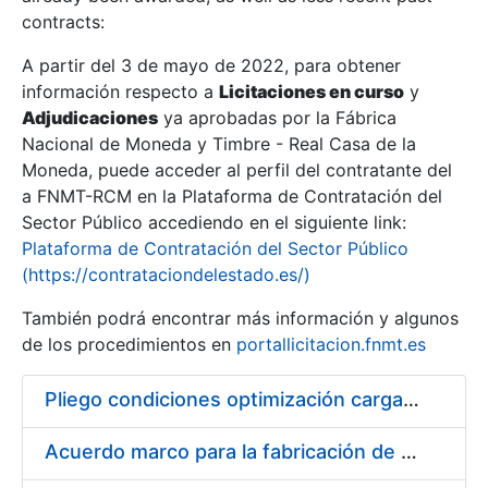
contracts:
Show/Hide
A partir del 3 de mayo de 2022, para obtener
información respecto a
Licitaciones en curso
y
Show/Hide
Adjudicaciones
ya aprobadas por la Fábrica
Show/Hide
Nacional de Moneda y Timbre - Real Casa de la
Moneda, puede acceder al perfil del contratante del
a FNMT-RCM en la Plataforma de Contratación del
Sector Público accediendo en el siguiente link:
Plataforma de Contratación del Sector Público
(https://contrataciondelestado.es/)
También podrá encontrar más información y algunos
de los procedimientos en
portallicitacion.fnmt.es
Pliego condiciones optimización cargas compras firmado
Show/Hide
Acuerdo marco para la fabricación de piezas