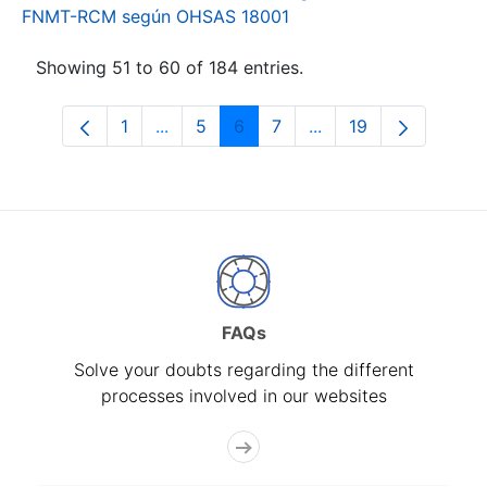
FNMT-RCM según OHSAS 18001
Showing 51 to 60 of 184 entries.
1
...
5
6
7
...
19
Page
Intermediate Pages Use TAB to navigat
Page
Page
Page
Intermediate Pages U
Page
FAQs
Solve your doubts regarding the different
processes involved in our websites