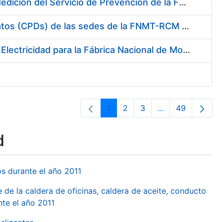
Servicio de Calibración y Verificación Externa de los Equipos de Medición del Servicio de Prevención de la FNMT-RCM
Conexión mediante Fibra Óptica de los Centros de Proceso de Datos (CPDs) de las sedes de la FNMT-RCM de Burgos y Madrid
Contratación de acuerdo marco para el Suministro de Material de Electricidad para la Fábrica Nacional de Moneda y Timbre-Real Casa de la Moneda en su centro de trabajo de Burgos
1
2
3
...
49
Page
Page
Page
Intermediate Pa
Page
d
os durante el año 2011
 de la caldera de oficinas, caldera de aceite, conducto
te el año 2011