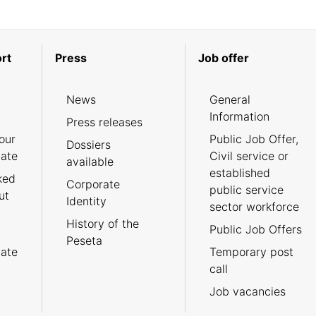
rt
Press
Job offer
News
General
Information
Press releases
our
Public Job Offer,
Dossiers
cate
Civil service or
available
established
ked
Corporate
public service
ut
Identity
sector workforce
History of the
Public Job Offers
Peseta
cate
Temporary post
call
Job vacancies