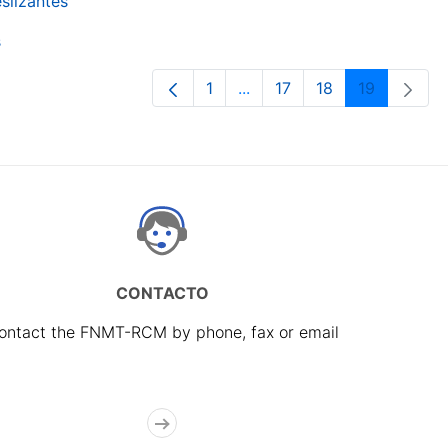
slizantes
s
1
...
17
18
19
Page
Intermediate Pages Use TA
Page
Page
Page
CONTACTO
ontact the FNMT-RCM by phone, fax or email