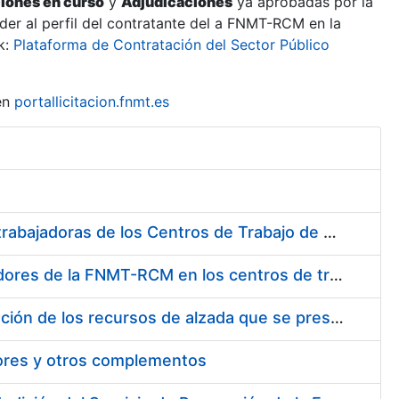
ciones en curso
y
Adjudicaciones
ya aprobadas por la
er al perfil del contratante del a FNMT-RCM en la
k:
Plataforma de Contratación del Sector Público
en
portallicitacion.fnmt.es
Suministro de Protectores Auditivos a medida para las personas trabajadoras de los Centros de Trabajo de Madrid y Burgos
Suministro de gafas graduadas antiproyecciones para los trabajadores de la FNMT-RCM en los centros de trabajo de Madrid y Burgos
Servicios de una empresa externa para el asesoramiento y resolución de los recursos de alzada que se presentan relacionados con procesos de selección para la FNMT-RCM
tores y otros complementos