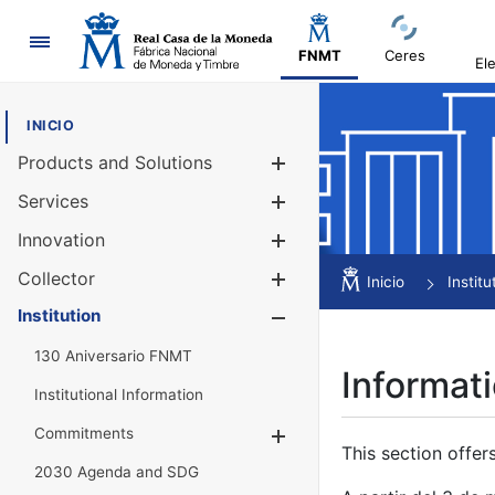
Navigation
FNMT
Ceres
El
INICIO
Products and Solutions
Show/Hide
Services
Show/Hide
Innovation
Show/Hide
Collector
Show/Hide
Inicio
Institu
Institution
Show/Hide
130 Aniversario FNMT
Informati
Institutional Information
Commitments
Show/Hide
This section offer
2030 Agenda and SDG