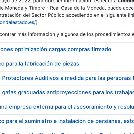
 mayo de 2022, para obtener información respecto a
Licita
de Moneda y Timbre - Real Casa de la Moneda, puede acced
ratación del Sector Público accediendo en el siguiente lin
iondelestado.es/)
ontrar más información y algunos de los procedimientos 
iones optimización cargas compras firmado
 para la fabricación de piezas
 para el suministro e instalación de persianas, es