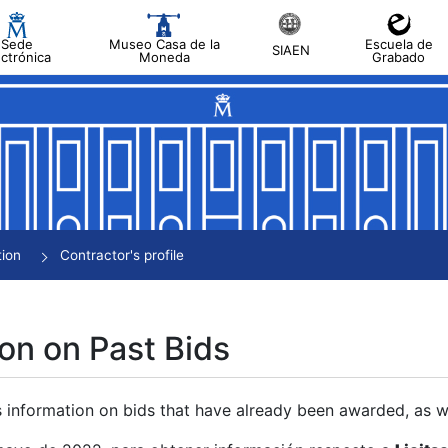
Sede
Museo Casa de la
Escuela de
SIAEN
ectrónica
Moneda
Grabado
tion
Contractor's profile
on on Past Bids
s information on bids that have already been awarded, as we