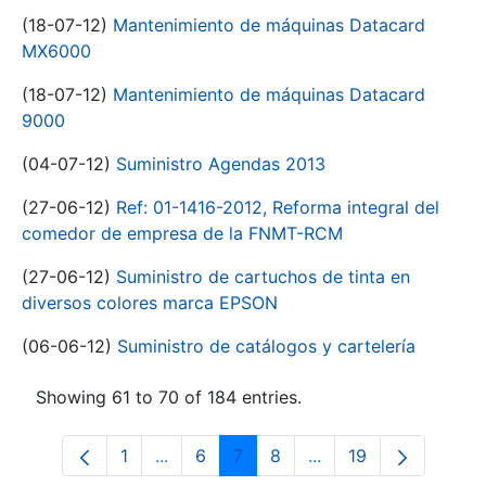
(18-07-12)
Mantenimiento de máquinas Datacard
MX6000
(18-07-12)
Mantenimiento de máquinas Datacard
9000
(04-07-12)
Suministro Agendas 2013
(27-06-12)
Ref: 01-1416-2012, Reforma integral del
comedor de empresa de la FNMT-RCM
(27-06-12)
Suministro de cartuchos de tinta en
diversos colores marca EPSON
(06-06-12)
Suministro de catálogos y cartelería
Showing 61 to 70 of 184 entries.
1
...
6
7
8
...
19
Page
Intermediate Pages Use TAB to navigat
Page
Page
Page
Intermediate Pages U
Page