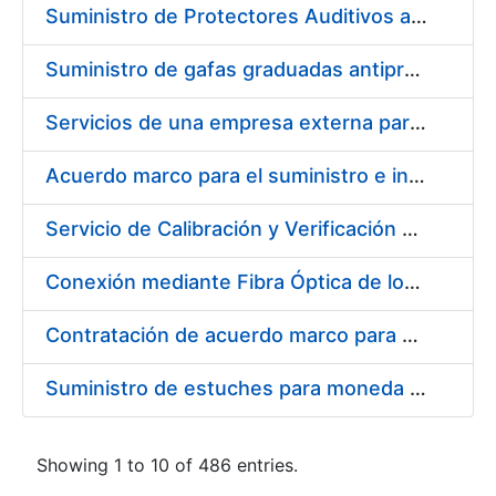
Suministro de Protectores Auditivos a medida para las personas trabajadoras de los Centros de Trabajo de Madrid y Burgos
Suministro de gafas graduadas antiproyecciones para los trabajadores de la FNMT-RCM en los centros de trabajo de Madrid y Burgos
Servicios de una empresa externa para el asesoramiento y resolución de los recursos de alzada que se presentan relacionados con procesos de selección para la FNMT-RCM
Acuerdo marco para el suministro e instalación de persianas, estores y otros complementos
Servicio de Calibración y Verificación Externa de los Equipos de Medición del Servicio de Prevención de la FNMT-RCM
Conexión mediante Fibra Óptica de los Centros de Proceso de Datos (CPDs) de las sedes de la FNMT-RCM de Burgos y Madrid
Contratación de acuerdo marco para el Suministro de Material de Electricidad para la Fábrica Nacional de Moneda y Timbre-Real Casa de la Moneda en su centro de trabajo de Burgos
Suministro de estuches para moneda de 30 €
Showing 1 to 10 of 486 entries.