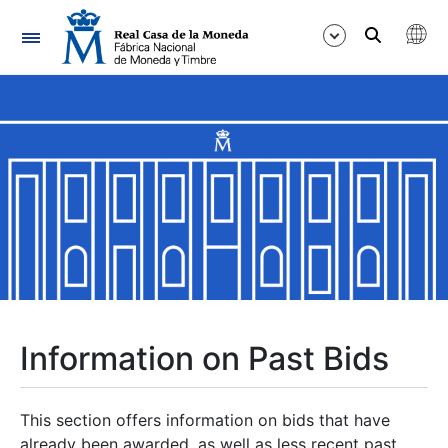
Navigation
Show/Hide
Show/Hide
Show/Hide
Show/Hide
Show/Hide
Information on Past Bids
Show/Hide
This section offers information on bids that have
already been awarded, as well as less recent past