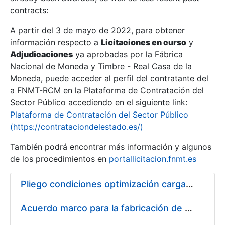
contracts:
Show/Hide
A partir del 3 de mayo de 2022, para obtener
información respecto a
Licitaciones en curso
y
Show/Hide
Adjudicaciones
ya aprobadas por la Fábrica
Show/Hide
Nacional de Moneda y Timbre - Real Casa de la
Moneda, puede acceder al perfil del contratante del
a FNMT-RCM en la Plataforma de Contratación del
Sector Público accediendo en el siguiente link:
Plataforma de Contratación del Sector Público
(https://contrataciondelestado.es/)
También podrá encontrar más información y algunos
de los procedimientos en
portallicitacion.fnmt.es
Pliego condiciones optimización cargas compras firmado
Show/Hide
Acuerdo marco para la fabricación de piezas