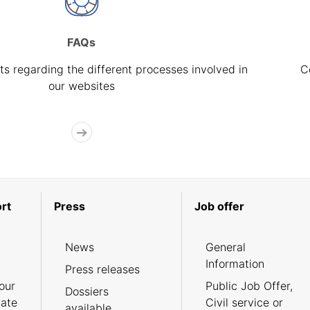
FAQs
s regarding the different processes involved in
C
our websites
rt
Press
Job offer
News
General
Information
Press releases
our
Public Job Offer,
Dossiers
cate
Civil service or
available