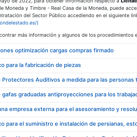
 mayo de 2022, para obtener información respecto a
Licita
de Moneda y Timbre - Real Casa de la Moneda, puede acced
ratación del Sector Público accediendo en el siguiente lin
iondelestado.es/)
ontrar más información y algunos de los procedimientos 
iones optimización cargas compras firmado
 para la fabricación de piezas
 para el suministro e instalación de persianas, es