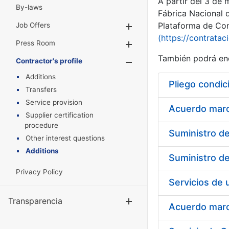
A partir del 3 de
By-laws
Fábrica Nacional 
Plataforma de Cont
Job Offers
Show/Hide
(https://contratac
Press Room
Show/Hide
También podrá enc
Contractor's profile
Show/Hide
Additions
Pliego condic
Transfers
Service provision
Acuerdo marco
Supplier certification
procedure
Other interest questions
Additions
Privacy Policy
Transparencia
Show/Hide
Acuerdo marco