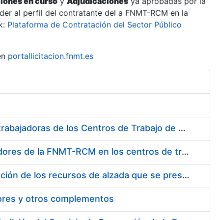
ciones en curso
y
Adjudicaciones
ya aprobadas por la
er al perfil del contratante del a FNMT-RCM en la
k:
Plataforma de Contratación del Sector Público
en
portallicitacion.fnmt.es
Suministro de Protectores Auditivos a medida para las personas trabajadoras de los Centros de Trabajo de Madrid y Burgos
Suministro de gafas graduadas antiproyecciones para los trabajadores de la FNMT-RCM en los centros de trabajo de Madrid y Burgos
Servicios de una empresa externa para el asesoramiento y resolución de los recursos de alzada que se presentan relacionados con procesos de selección para la FNMT-RCM
tores y otros complementos