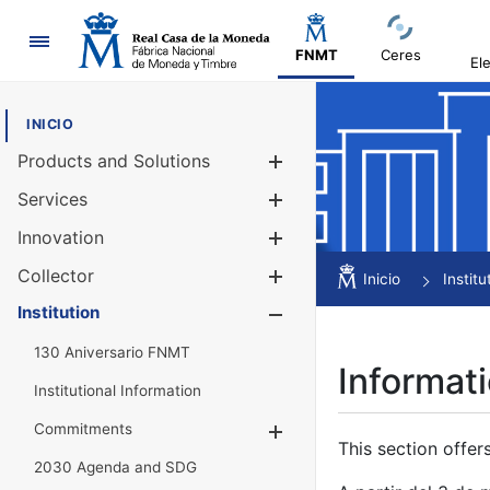
Navigation
FNMT
Ceres
El
INICIO
Products and Solutions
Show/Hide
Services
Show/Hide
Innovation
Show/Hide
Collector
Show/Hide
Inicio
Institu
Institution
Show/Hide
130 Aniversario FNMT
Informati
Institutional Information
Commitments
Show/Hide
This section offer
2030 Agenda and SDG