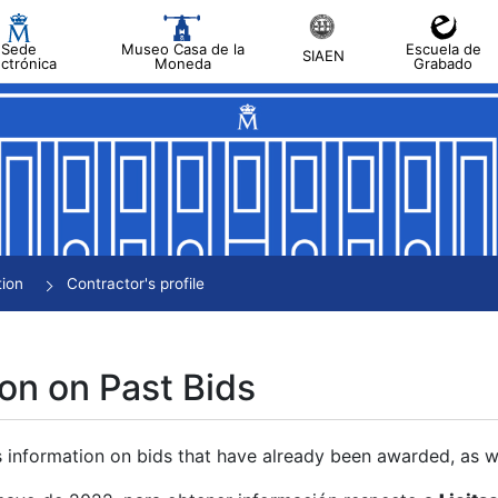
Sede
Museo Casa de la
Escuela de
SIAEN
ectrónica
Moneda
Grabado
tion
Contractor's profile
on on Past Bids
s information on bids that have already been awarded, as we