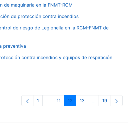
ión de maquinaria en la FNMT-RCM
ción de protección contra incendios
 control de riesgo de Legionella en la RCM-FNMT de
a preventiva
rotección contra incendios y equipos de respiración
1
...
11
12
13
...
19
Page
Intermediate Pages Use TAB to navig
Page
Page
Page
Intermediate Pa
Page