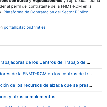
ciones en curso
y
Adjudicaciones
ya aprobadas por la
er al perfil del contratante del a FNMT-RCM en la
k:
Plataforma de Contratación del Sector Público
en
portallicitacion.fnmt.es
Suministro de Protectores Auditivos a medida para las personas trabajadoras de los Centros de Trabajo de Madrid y Burgos
Suministro de gafas graduadas antiproyecciones para los trabajadores de la FNMT-RCM en los centros de trabajo de Madrid y Burgos
Servicios de una empresa externa para el asesoramiento y resolución de los recursos de alzada que se presentan relacionados con procesos de selección para la FNMT-RCM
tores y otros complementos