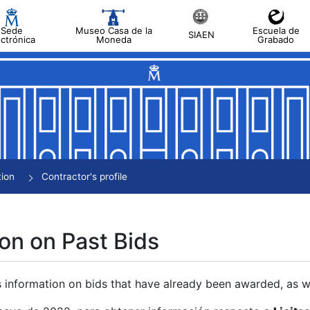
Sede
Museo Casa de la
Escuela de
SIAEN
ectrónica
Moneda
Grabado
tion
Contractor's profile
on on Past Bids
s information on bids that have already been awarded, as we