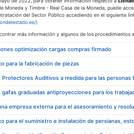
 mayo de 2022, para obtener información respecto a
Licita
de Moneda y Timbre - Real Casa de la Moneda, puede acced
ratación del Sector Público accediendo en el siguiente lin
iondelestado.es/)
ontrar más información y algunos de los procedimientos 
iones optimización cargas compras firmado
 para la fabricación de piezas
 para el suministro e instalación de persianas, es