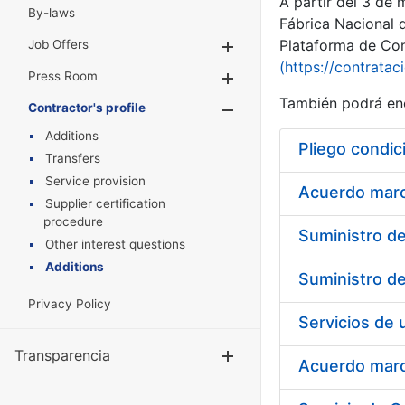
A partir del 3 de
By-laws
Fábrica Nacional 
Plataforma de Cont
Job Offers
Show/Hide
(https://contratac
Press Room
Show/Hide
También podrá enc
Contractor's profile
Show/Hide
Additions
Pliego condic
Transfers
Service provision
Acuerdo marco
Supplier certification
procedure
Other interest questions
Additions
Privacy Policy
Transparencia
Show/Hide
Acuerdo marco