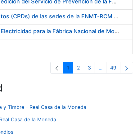
Servicio de Calibración y Verificación Externa de los Equipos de Medición del Servicio de Prevención de la FNMT-RCM
Conexión mediante Fibra Óptica de los Centros de Proceso de Datos (CPDs) de las sedes de la FNMT-RCM de Burgos y Madrid
Contratación de acuerdo marco para el Suministro de Material de Electricidad para la Fábrica Nacional de Moneda y Timbre-Real Casa de la Moneda en su centro de trabajo de Burgos
1
2
3
...
49
Page
Page
Page
Intermediate Pa
Page
d
da y Timbre - Real Casa de la Moneda
 Real Casa de la Moneda
endios