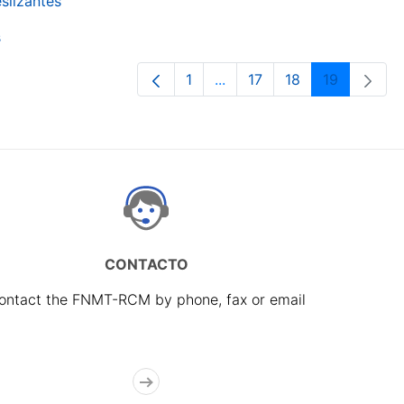
slizantes
s
1
...
17
18
19
Page
Intermediate Pages Use TA
Page
Page
Page
CONTACTO
ontact the FNMT-RCM by phone, fax or email