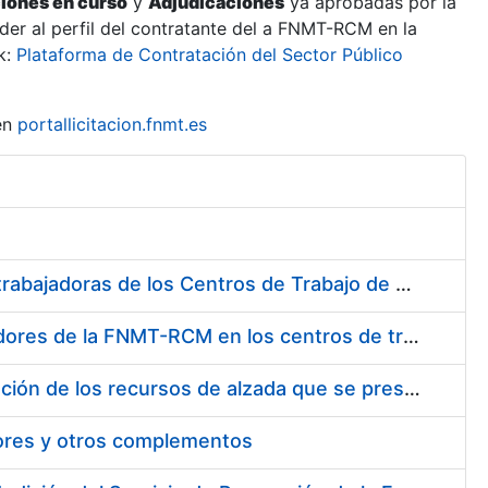
ciones en curso
y
Adjudicaciones
ya aprobadas por la
er al perfil del contratante del a FNMT-RCM en la
k:
Plataforma de Contratación del Sector Público
en
portallicitacion.fnmt.es
Suministro de Protectores Auditivos a medida para las personas trabajadoras de los Centros de Trabajo de Madrid y Burgos
Suministro de gafas graduadas antiproyecciones para los trabajadores de la FNMT-RCM en los centros de trabajo de Madrid y Burgos
Servicios de una empresa externa para el asesoramiento y resolución de los recursos de alzada que se presentan relacionados con procesos de selección para la FNMT-RCM
tores y otros complementos