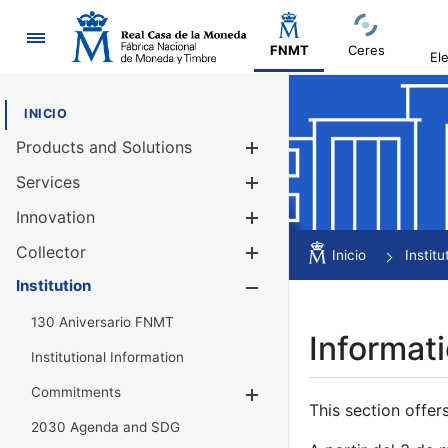
Navigation
FNMT
Ceres
El
INICIO
Products and Solutions
Show/Hide
Services
Show/Hide
Innovation
Show/Hide
Collector
Show/Hide
Inicio
Institu
Institution
Show/Hide
130 Aniversario FNMT
Informati
Institutional Information
Commitments
Show/Hide
This section offer
2030 Agenda and SDG