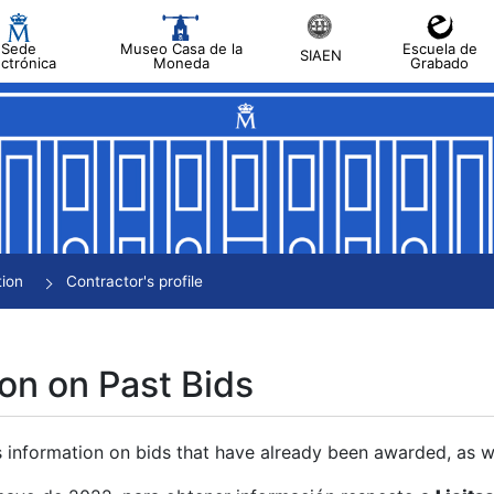
Sede
Museo Casa de la
Escuela de
SIAEN
ectrónica
Moneda
Grabado
tion
Contractor's profile
on on Past Bids
s information on bids that have already been awarded, as we