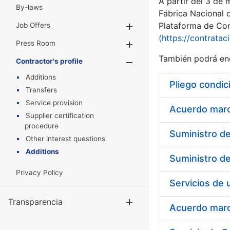
A partir del 3 de
By-laws
Fábrica Nacional 
Plataforma de Cont
Job Offers
Show/Hide
(https://contratac
Press Room
Show/Hide
También podrá enc
Contractor's profile
Show/Hide
Additions
Pliego condic
Transfers
Service provision
Acuerdo marco
Supplier certification
procedure
Other interest questions
Additions
Privacy Policy
Transparencia
Show/Hide
Acuerdo marco