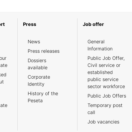
rt
Press
Job offer
News
General
Information
Press releases
our
Public Job Offer,
Dossiers
cate
Civil service or
available
established
ked
Corporate
public service
ut
Identity
sector workforce
History of the
Public Job Offers
Peseta
cate
Temporary post
call
Job vacancies