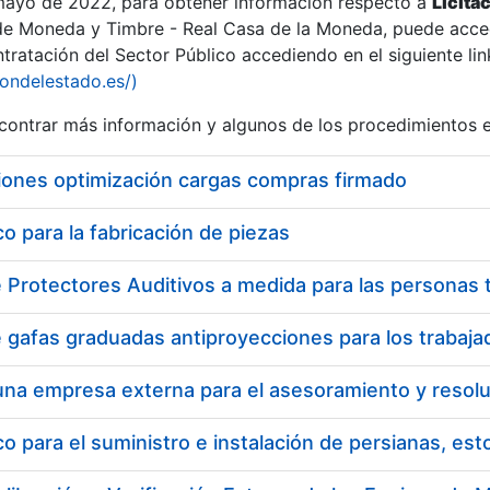
 mayo de 2022, para obtener información respecto a
Licita
de Moneda y Timbre - Real Casa de la Moneda, puede acced
ratación del Sector Público accediendo en el siguiente lin
iondelestado.es/)
ontrar más información y algunos de los procedimientos 
iones optimización cargas compras firmado
 para la fabricación de piezas
 para el suministro e instalación de persianas, es