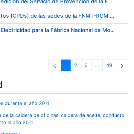
Servicio de Calibración y Verificación Externa de los Equipos de Medición del Servicio de Prevención de la FNMT-RCM
Conexión mediante Fibra Óptica de los Centros de Proceso de Datos (CPDs) de las sedes de la FNMT-RCM de Burgos y Madrid
Contratación de acuerdo marco para el Suministro de Material de Electricidad para la Fábrica Nacional de Moneda y Timbre-Real Casa de la Moneda en su centro de trabajo de Burgos
1
2
3
...
49
Page
Page
Page
Intermediate Pa
Page
d
os durante el año 2011
 de la caldera de oficinas, caldera de aceite, conducto
te el año 2011