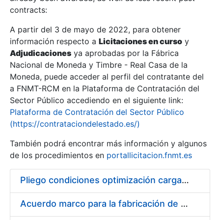
contracts:
Show/Hide
A partir del 3 de mayo de 2022, para obtener
información respecto a
Licitaciones en curso
y
Show/Hide
Adjudicaciones
ya aprobadas por la Fábrica
Show/Hide
Nacional de Moneda y Timbre - Real Casa de la
Moneda, puede acceder al perfil del contratante del
a FNMT-RCM en la Plataforma de Contratación del
Sector Público accediendo en el siguiente link:
Plataforma de Contratación del Sector Público
(https://contrataciondelestado.es/)
También podrá encontrar más información y algunos
de los procedimientos en
portallicitacion.fnmt.es
Pliego condiciones optimización cargas compras firmado
Show/Hide
Acuerdo marco para la fabricación de piezas