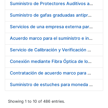
Suministro de Protectores Auditivos a medida para las personas trabajadoras de los Centros de Trabajo de Madrid y Burgos
Suministro de gafas graduadas antiproyecciones para los trabajadores de la FNMT-RCM en los centros de trabajo de Madrid y Burgos
Servicios de una empresa externa para el asesoramiento y resolución de los recursos de alzada que se presentan relacionados con procesos de selección para la FNMT-RCM
Acuerdo marco para el suministro e instalación de persianas, estores y otros complementos
Servicio de Calibración y Verificación Externa de los Equipos de Medición del Servicio de Prevención de la FNMT-RCM
Conexión mediante Fibra Óptica de los Centros de Proceso de Datos (CPDs) de las sedes de la FNMT-RCM de Burgos y Madrid
Contratación de acuerdo marco para el Suministro de Material de Electricidad para la Fábrica Nacional de Moneda y Timbre-Real Casa de la Moneda en su centro de trabajo de Burgos
Suministro de estuches para moneda de 30 €
Showing 1 to 10 of 486 entries.