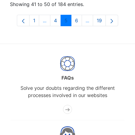
Showing 41 to 50 of 184 entries.
1
...
4
5
6
...
19
Page
Intermediate Pages Use TAB to navigat
Page
Page
Page
Intermediate Pages U
Page
FAQs
Solve your doubts regarding the different
processes involved in our websites