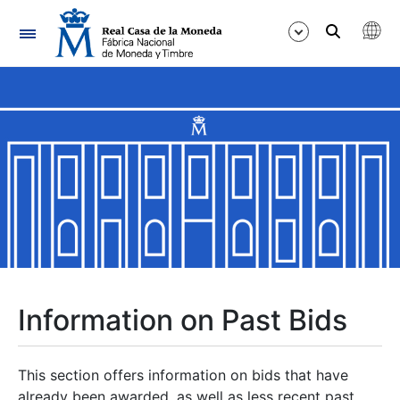
Navigation
Show/Hide
Show/Hide
Show/Hide
Show/Hide
Show/Hide
Information on Past Bids
Show/Hide
This section offers information on bids that have
already been awarded, as well as less recent past