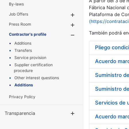
A partir del 3 de
By-laws
Fábrica Nacional 
Plataforma de Cont
Job Offers
Show/Hide
(https://contratac
Press Room
Show/Hide
También podrá enc
Contractor's profile
Show/Hide
Additions
Pliego condic
Transfers
Service provision
Acuerdo marco
Supplier certification
procedure
Other interest questions
Additions
Privacy Policy
Transparencia
Show/Hide
Acuerdo marco