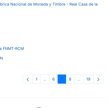
 Fábrica Nacional de Moneda y Timbre - Real Casa de la
e la FNMT-RCM
ON
1
...
6
7
8
...
19
Page
Intermediate Pages Use TAB to nav
Page
Page
Page
Intermediate Pa
Page