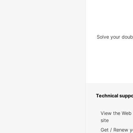
Solve your doubt
Technical suppo
View the Web
site
Get / Renew y