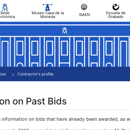
Sede
Museo Casa de la
Escuela de
SIAEN
ectrónica
Moneda
Grabado
tion
Contractor's profile
on on Past Bids
s information on bids that have already been awarded, as we