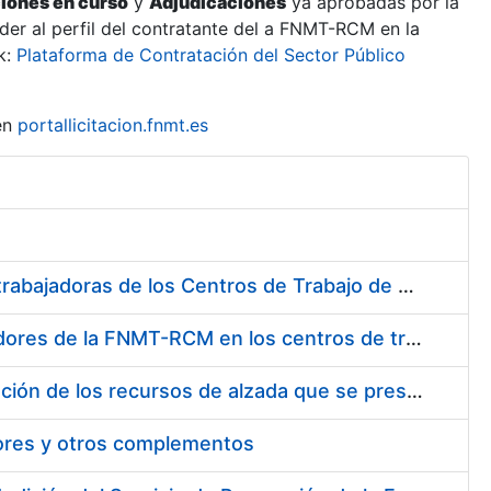
ciones en curso
y
Adjudicaciones
ya aprobadas por la
er al perfil del contratante del a FNMT-RCM en la
k:
Plataforma de Contratación del Sector Público
en
portallicitacion.fnmt.es
Suministro de Protectores Auditivos a medida para las personas trabajadoras de los Centros de Trabajo de Madrid y Burgos
Suministro de gafas graduadas antiproyecciones para los trabajadores de la FNMT-RCM en los centros de trabajo de Madrid y Burgos
Servicios de una empresa externa para el asesoramiento y resolución de los recursos de alzada que se presentan relacionados con procesos de selección para la FNMT-RCM
tores y otros complementos