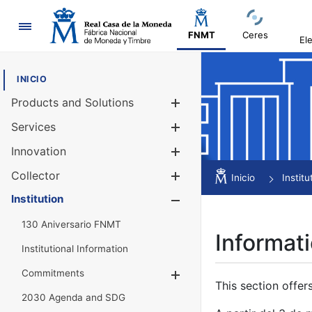
Navigation
FNMT
Ceres
El
INICIO
Products and Solutions
Show/Hide
Services
Show/Hide
Innovation
Show/Hide
Collector
Show/Hide
Inicio
Institu
Institution
Show/Hide
130 Aniversario FNMT
Informati
Institutional Information
Commitments
Show/Hide
This section offer
2030 Agenda and SDG