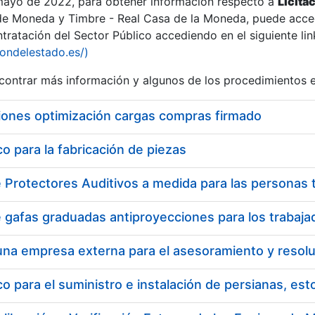
 mayo de 2022, para obtener información respecto a
Licita
de Moneda y Timbre - Real Casa de la Moneda, puede acced
ratación del Sector Público accediendo en el siguiente lin
iondelestado.es/)
ontrar más información y algunos de los procedimientos 
iones optimización cargas compras firmado
 para la fabricación de piezas
 para el suministro e instalación de persianas, es