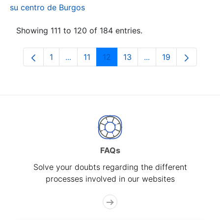
su centro de Burgos
Showing 111 to 120 of 184 entries.
1
...
11
12
13
...
19
Page
Intermediate Pages Use TAB to navigate.
Page
Page
Page
Intermediate Pages
Page
FAQs
Solve your doubts regarding the different
processes involved in our websites