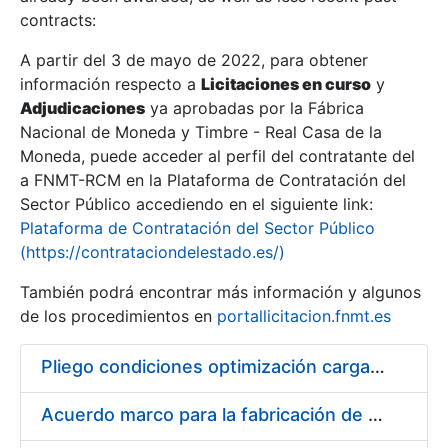
contracts:
Show/Hide
A partir del 3 de mayo de 2022, para obtener
información respecto a
Licitaciones en curso
y
Show/Hide
Adjudicaciones
ya aprobadas por la Fábrica
Show/Hide
Nacional de Moneda y Timbre - Real Casa de la
Moneda, puede acceder al perfil del contratante del
a FNMT-RCM en la Plataforma de Contratación del
Sector Público accediendo en el siguiente link:
Plataforma de Contratación del Sector Público
(https://contrataciondelestado.es/)
También podrá encontrar más información y algunos
de los procedimientos en
portallicitacion.fnmt.es
Pliego condiciones optimización cargas compras firmado
Show/Hide
Acuerdo marco para la fabricación de piezas