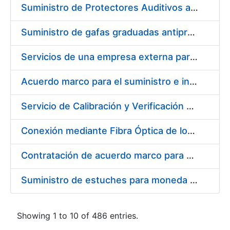
Suministro de Protectores Auditivos a medida para las personas trabajadoras de los Centros de Trabajo de Madrid y Burgos
Suministro de gafas graduadas antiproyecciones para los trabajadores de la FNMT-RCM en los centros de trabajo de Madrid y Burgos
Servicios de una empresa externa para el asesoramiento y resolución de los recursos de alzada que se presentan relacionados con procesos de selección para la FNMT-RCM
Acuerdo marco para el suministro e instalación de persianas, estores y otros complementos
Servicio de Calibración y Verificación Externa de los Equipos de Medición del Servicio de Prevención de la FNMT-RCM
Conexión mediante Fibra Óptica de los Centros de Proceso de Datos (CPDs) de las sedes de la FNMT-RCM de Burgos y Madrid
Contratación de acuerdo marco para el Suministro de Material de Electricidad para la Fábrica Nacional de Moneda y Timbre-Real Casa de la Moneda en su centro de trabajo de Burgos
Suministro de estuches para moneda de 30 €
Showing 1 to 10 of 486 entries.