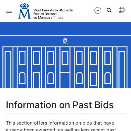
Navigation
Show/Hide
Show/Hide
Show/Hide
Show/Hide
Show/Hide
Information on Past Bids
Show/Hide
This section offers information on bids that have
already been awarded, as well as less recent past