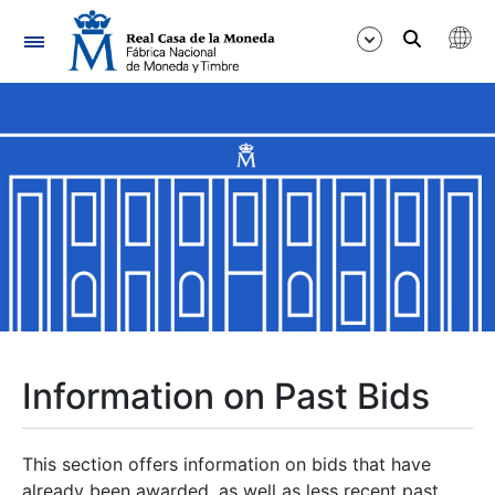
Navigation
Show/Hide
Show/Hide
Show/Hide
Show/Hide
Show/Hide
Information on Past Bids
Show/Hide
This section offers information on bids that have
already been awarded, as well as less recent past