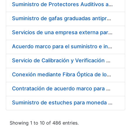
Suministro de Protectores Auditivos a medida para las personas trabajadoras de los Centros de Trabajo de Madrid y Burgos
Suministro de gafas graduadas antiproyecciones para los trabajadores de la FNMT-RCM en los centros de trabajo de Madrid y Burgos
Servicios de una empresa externa para el asesoramiento y resolución de los recursos de alzada que se presentan relacionados con procesos de selección para la FNMT-RCM
Acuerdo marco para el suministro e instalación de persianas, estores y otros complementos
Servicio de Calibración y Verificación Externa de los Equipos de Medición del Servicio de Prevención de la FNMT-RCM
Conexión mediante Fibra Óptica de los Centros de Proceso de Datos (CPDs) de las sedes de la FNMT-RCM de Burgos y Madrid
Contratación de acuerdo marco para el Suministro de Material de Electricidad para la Fábrica Nacional de Moneda y Timbre-Real Casa de la Moneda en su centro de trabajo de Burgos
Suministro de estuches para moneda de 30 €
Showing 1 to 10 of 486 entries.