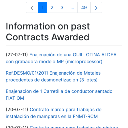
1
2
3
...
49
Page
Page
Page
Intermediate Pages Use T
Page
Information on past
Contracts Awarded
(27-07-11)
Enajenación de una GUILLOTINA ALDEA
con grabadora modelo MP (microprocessor)
Ref.DESMO/01/2011 Enajenación de Metales
procedentes de desmonetización (3 lotes)
Enajenación de 1 Carretilla de conductor sentado
FIAT OM
(20-07-11)
Contrato marco para trabajos de
instalación de mamparas en la FNMT-RCM
(20-07-11)
Contrato marco para trabajos de pintura