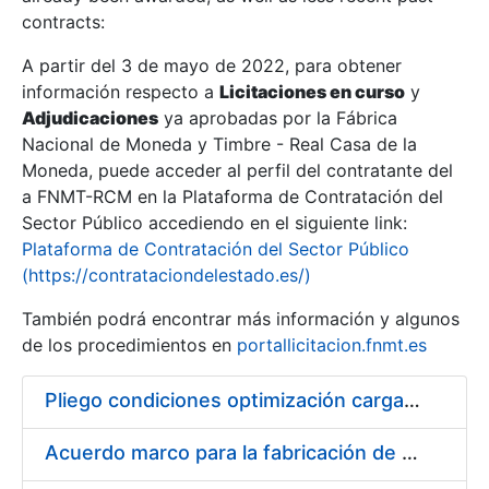
contracts:
Show/Hide
A partir del 3 de mayo de 2022, para obtener
información respecto a
Licitaciones en curso
y
Show/Hide
Adjudicaciones
ya aprobadas por la Fábrica
Show/Hide
Nacional de Moneda y Timbre - Real Casa de la
Moneda, puede acceder al perfil del contratante del
a FNMT-RCM en la Plataforma de Contratación del
Sector Público accediendo en el siguiente link:
Plataforma de Contratación del Sector Público
(https://contrataciondelestado.es/)
También podrá encontrar más información y algunos
de los procedimientos en
portallicitacion.fnmt.es
Pliego condiciones optimización cargas compras firmado
Show/Hide
Acuerdo marco para la fabricación de piezas