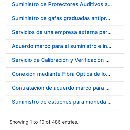
Suministro de Protectores Auditivos a medida para las personas trabajadoras de los Centros de Trabajo de Madrid y Burgos
Suministro de gafas graduadas antiproyecciones para los trabajadores de la FNMT-RCM en los centros de trabajo de Madrid y Burgos
Servicios de una empresa externa para el asesoramiento y resolución de los recursos de alzada que se presentan relacionados con procesos de selección para la FNMT-RCM
Acuerdo marco para el suministro e instalación de persianas, estores y otros complementos
Servicio de Calibración y Verificación Externa de los Equipos de Medición del Servicio de Prevención de la FNMT-RCM
Conexión mediante Fibra Óptica de los Centros de Proceso de Datos (CPDs) de las sedes de la FNMT-RCM de Burgos y Madrid
Contratación de acuerdo marco para el Suministro de Material de Electricidad para la Fábrica Nacional de Moneda y Timbre-Real Casa de la Moneda en su centro de trabajo de Burgos
Suministro de estuches para moneda de 30 €
Showing 1 to 10 of 486 entries.