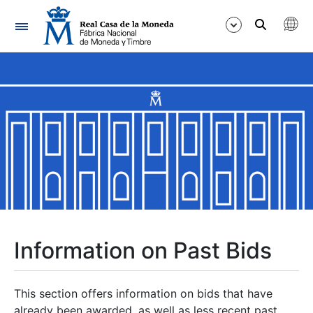
Navigation
Show/Hide
Show/Hide
Show/Hide
Show/Hide
Show/Hide
Information on Past Bids
Show/Hide
This section offers information on bids that have
already been awarded, as well as less recent past