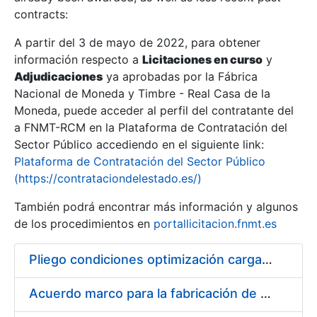
contracts:
Show/Hide
A partir del 3 de mayo de 2022, para obtener
información respecto a
Licitaciones en curso
y
Show/Hide
Adjudicaciones
ya aprobadas por la Fábrica
Show/Hide
Nacional de Moneda y Timbre - Real Casa de la
Moneda, puede acceder al perfil del contratante del
a FNMT-RCM en la Plataforma de Contratación del
Sector Público accediendo en el siguiente link:
Plataforma de Contratación del Sector Público
(https://contrataciondelestado.es/)
También podrá encontrar más información y algunos
de los procedimientos en
portallicitacion.fnmt.es
Pliego condiciones optimización cargas compras firmado
Show/Hide
Acuerdo marco para la fabricación de piezas