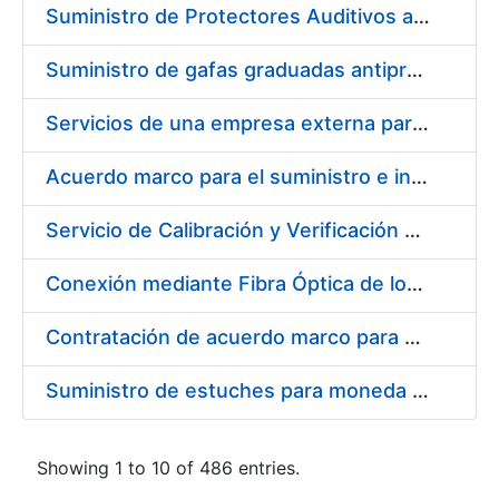
Suministro de Protectores Auditivos a medida para las personas trabajadoras de los Centros de Trabajo de Madrid y Burgos
Suministro de gafas graduadas antiproyecciones para los trabajadores de la FNMT-RCM en los centros de trabajo de Madrid y Burgos
Servicios de una empresa externa para el asesoramiento y resolución de los recursos de alzada que se presentan relacionados con procesos de selección para la FNMT-RCM
Acuerdo marco para el suministro e instalación de persianas, estores y otros complementos
Servicio de Calibración y Verificación Externa de los Equipos de Medición del Servicio de Prevención de la FNMT-RCM
Conexión mediante Fibra Óptica de los Centros de Proceso de Datos (CPDs) de las sedes de la FNMT-RCM de Burgos y Madrid
Contratación de acuerdo marco para el Suministro de Material de Electricidad para la Fábrica Nacional de Moneda y Timbre-Real Casa de la Moneda en su centro de trabajo de Burgos
Suministro de estuches para moneda de 30 €
Showing 1 to 10 of 486 entries.