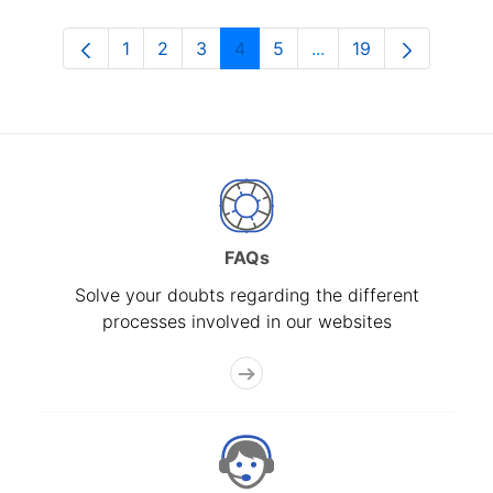
1
2
3
4
5
...
19
Page
Page
Page
Page
Page
Intermediate Pages U
Page
FAQs
Solve your doubts regarding the different
processes involved in our websites