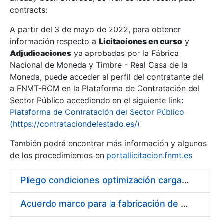
contracts:
Show/Hide
A partir del 3 de mayo de 2022, para obtener
información respecto a
Licitaciones en curso
y
Show/Hide
Adjudicaciones
ya aprobadas por la Fábrica
Show/Hide
Nacional de Moneda y Timbre - Real Casa de la
Moneda, puede acceder al perfil del contratante del
a FNMT-RCM en la Plataforma de Contratación del
Sector Público accediendo en el siguiente link:
Plataforma de Contratación del Sector Público
(https://contrataciondelestado.es/)
También podrá encontrar más información y algunos
de los procedimientos en
portallicitacion.fnmt.es
Pliego condiciones optimización cargas compras firmado
Show/Hide
Acuerdo marco para la fabricación de piezas