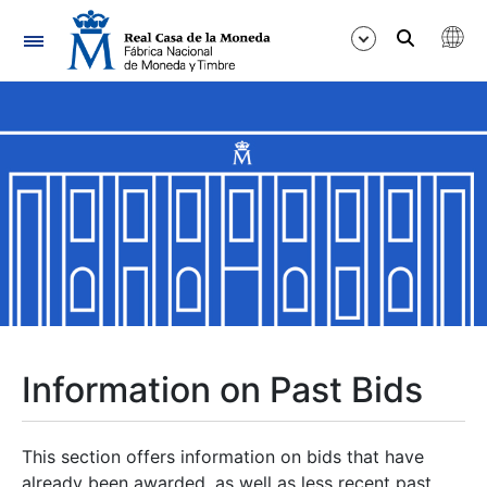
Navigation
Show/Hide
Show/Hide
Show/Hide
Show/Hide
Show/Hide
Information on Past Bids
Show/Hide
This section offers information on bids that have
already been awarded, as well as less recent past