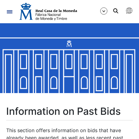
Navigation
Show/Hide
Show/Hide
Show/Hide
Show/Hide
Show/Hide
Information on Past Bids
Show/Hide
This section offers information on bids that have
already been awarded, as well as less recent past