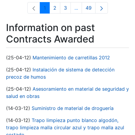
1
2
3
...
49
Page
Page
Page
Intermediate Pages Use T
Page
Information on past
Contracts Awarded
(25-04-12)
Mantenimiento de carretillas 2012
(25-04-12)
Instalación de sistema de detección
precoz de humos
(25-04-12)
Asesoramiento en material de seguridad y
salud en obras
(14-03-12)
Suministro de material de droguería
(14-03-12)
Trapo limpieza punto blanco algodón,
trapo limpieza malla circular azul y trapo malla azul
cortado