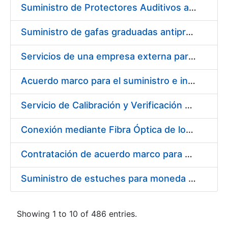
Suministro de Protectores Auditivos a medida para las personas trabajadoras de los Centros de Trabajo de Madrid y Burgos
Suministro de gafas graduadas antiproyecciones para los trabajadores de la FNMT-RCM en los centros de trabajo de Madrid y Burgos
Servicios de una empresa externa para el asesoramiento y resolución de los recursos de alzada que se presentan relacionados con procesos de selección para la FNMT-RCM
Acuerdo marco para el suministro e instalación de persianas, estores y otros complementos
Servicio de Calibración y Verificación Externa de los Equipos de Medición del Servicio de Prevención de la FNMT-RCM
Conexión mediante Fibra Óptica de los Centros de Proceso de Datos (CPDs) de las sedes de la FNMT-RCM de Burgos y Madrid
Contratación de acuerdo marco para el Suministro de Material de Electricidad para la Fábrica Nacional de Moneda y Timbre-Real Casa de la Moneda en su centro de trabajo de Burgos
Suministro de estuches para moneda de 30 €
Showing 1 to 10 of 486 entries.