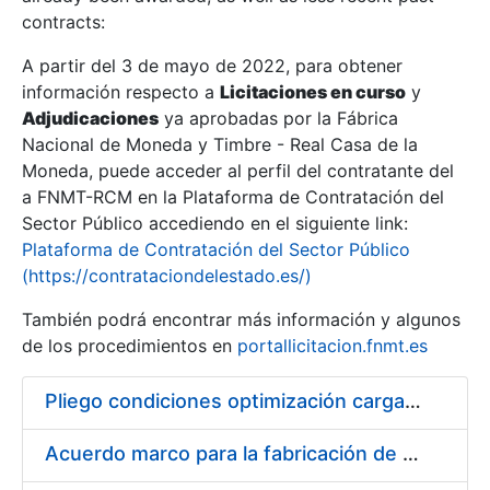
contracts:
Show/Hide
A partir del 3 de mayo de 2022, para obtener
información respecto a
Licitaciones en curso
y
Show/Hide
Adjudicaciones
ya aprobadas por la Fábrica
Show/Hide
Nacional de Moneda y Timbre - Real Casa de la
Moneda, puede acceder al perfil del contratante del
a FNMT-RCM en la Plataforma de Contratación del
Sector Público accediendo en el siguiente link:
Plataforma de Contratación del Sector Público
(https://contrataciondelestado.es/)
También podrá encontrar más información y algunos
de los procedimientos en
portallicitacion.fnmt.es
Pliego condiciones optimización cargas compras firmado
Show/Hide
Acuerdo marco para la fabricación de piezas