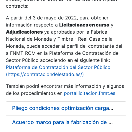
contracts:
Show/Hide
A partir del 3 de mayo de 2022, para obtener
información respecto a
Licitaciones en curso
y
Show/Hide
Adjudicaciones
ya aprobadas por la Fábrica
Show/Hide
Nacional de Moneda y Timbre - Real Casa de la
Moneda, puede acceder al perfil del contratante del
a FNMT-RCM en la Plataforma de Contratación del
Sector Público accediendo en el siguiente link:
Plataforma de Contratación del Sector Público
(https://contrataciondelestado.es/)
También podrá encontrar más información y algunos
de los procedimientos en
portallicitacion.fnmt.es
Pliego condiciones optimización cargas compras firmado
Show/Hide
Acuerdo marco para la fabricación de piezas