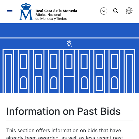
Navigation
Show/Hide
Show/Hide
Show/Hide
Show/Hide
Show/Hide
Information on Past Bids
Show/Hide
This section offers information on bids that have
already been awarded, as well as less recent past