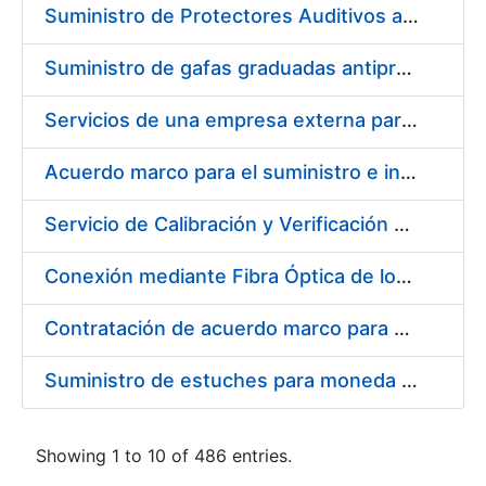
Suministro de Protectores Auditivos a medida para las personas trabajadoras de los Centros de Trabajo de Madrid y Burgos
Suministro de gafas graduadas antiproyecciones para los trabajadores de la FNMT-RCM en los centros de trabajo de Madrid y Burgos
Servicios de una empresa externa para el asesoramiento y resolución de los recursos de alzada que se presentan relacionados con procesos de selección para la FNMT-RCM
Acuerdo marco para el suministro e instalación de persianas, estores y otros complementos
Servicio de Calibración y Verificación Externa de los Equipos de Medición del Servicio de Prevención de la FNMT-RCM
Conexión mediante Fibra Óptica de los Centros de Proceso de Datos (CPDs) de las sedes de la FNMT-RCM de Burgos y Madrid
Contratación de acuerdo marco para el Suministro de Material de Electricidad para la Fábrica Nacional de Moneda y Timbre-Real Casa de la Moneda en su centro de trabajo de Burgos
Suministro de estuches para moneda de 30 €
Showing 1 to 10 of 486 entries.