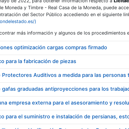
 mayo de 2022, para obtener información respecto a
Licita
de Moneda y Timbre - Real Casa de la Moneda, puede acced
ratación del Sector Público accediendo en el siguiente lin
iondelestado.es/)
ontrar más información y algunos de los procedimientos 
iones optimización cargas compras firmado
 para la fabricación de piezas
 para el suministro e instalación de persianas, es