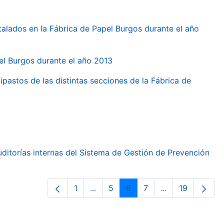
talados en la Fábrica de Papel Burgos durante el año
pel Burgos durante el año 2013
ipastos de las distintas secciones de la Fábrica de
ditorías internas del Sistema de Gestión de Prevención
1
...
5
6
7
...
19
Page
Intermediate Pages Use TAB to nav
Page
Page
Page
Intermediate Pa
Page