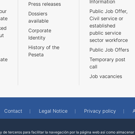
Information
Press releases
our
Public Job Offer,
Dossiers
cate
Civil service or
available
established
ked
Corporate
public service
ut
Identity
sector workforce
History of the
Public Job Offers
Peseta
cate
Temporary post
call
Job vacancies
Contact
Legal Notice
Privacy policy
A
 de terceros para facilitar la navegación por la página web así como almacenar 