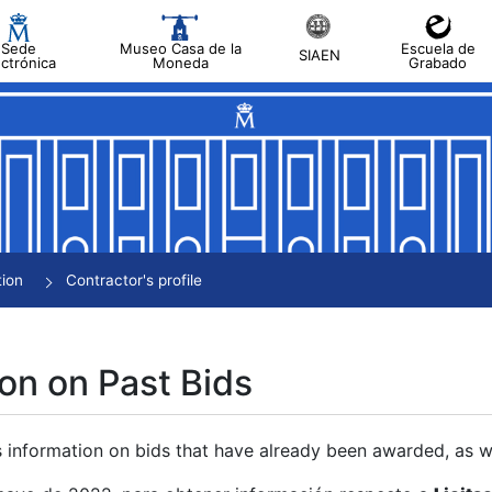
Sede
Museo Casa de la
Escuela de
SIAEN
ectrónica
Moneda
Grabado
tion
Contractor's profile
on on Past Bids
s information on bids that have already been awarded, as we