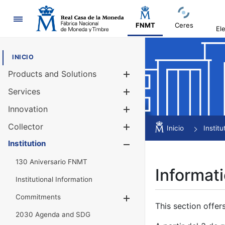
Navigation
FNMT
Ceres
El
INICIO
Products and Solutions
Show/Hide
Services
Show/Hide
Innovation
Show/Hide
Collector
Show/Hide
Inicio
Institu
Institution
Show/Hide
130 Aniversario FNMT
Informati
Institutional Information
Commitments
Show/Hide
This section offer
2030 Agenda and SDG