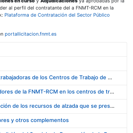
ciones en curso
y
Adjudicaciones
ya aprobadas por la
er al perfil del contratante del a FNMT-RCM en la
k:
Plataforma de Contratación del Sector Público
en
portallicitacion.fnmt.es
Suministro de Protectores Auditivos a medida para las personas trabajadoras de los Centros de Trabajo de Madrid y Burgos
Suministro de gafas graduadas antiproyecciones para los trabajadores de la FNMT-RCM en los centros de trabajo de Madrid y Burgos
Servicios de una empresa externa para el asesoramiento y resolución de los recursos de alzada que se presentan relacionados con procesos de selección para la FNMT-RCM
tores y otros complementos