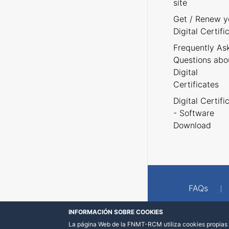
site
Get / Renew y
Digital Certifi
Frequently As
Questions abo
Digital
Certificates
Digital Certifi
- Software
Download
FAQs
INFORMACIÓN SOBRE COOKIES
La página Web de la FNMT-RCM utiliza cookies propias y