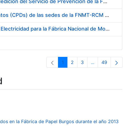
Servicio de Calibración y Verificación Externa de los Equipos de Medición del Servicio de Prevención de la FNMT-RCM
Conexión mediante Fibra Óptica de los Centros de Proceso de Datos (CPDs) de las sedes de la FNMT-RCM de Burgos y Madrid
Contratación de acuerdo marco para el Suministro de Material de Electricidad para la Fábrica Nacional de Moneda y Timbre-Real Casa de la Moneda en su centro de trabajo de Burgos
1
2
3
...
49
Page
Page
Page
Intermediate Pa
Page
d
dos en la Fábrica de Papel Burgos durante el año 2013