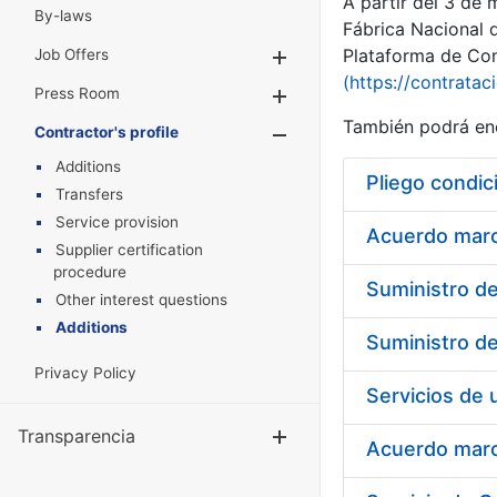
A partir del 3 de
By-laws
Fábrica Nacional 
Plataforma de Cont
Job Offers
Show/Hide
(https://contratac
Press Room
Show/Hide
También podrá enc
Contractor's profile
Show/Hide
Additions
Pliego condic
Transfers
Service provision
Acuerdo marco
Supplier certification
procedure
Other interest questions
Additions
Privacy Policy
Transparencia
Show/Hide
Acuerdo marco