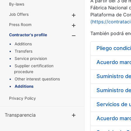
A partir del 3 de
By-laws
Fábrica Nacional 
Plataforma de Cont
Job Offers
Show/Hide
(https://contratac
Press Room
Show/Hide
También podrá enc
Contractor's profile
Show/Hide
Additions
Pliego condic
Transfers
Service provision
Acuerdo marco
Supplier certification
procedure
Other interest questions
Additions
Privacy Policy
Transparencia
Show/Hide
Acuerdo marco