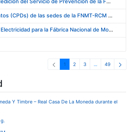
Servicio de Calibración y Verificación Externa de los Equipos de Medición del Servicio de Prevención de la FNMT-RCM
Conexión mediante Fibra Óptica de los Centros de Proceso de Datos (CPDs) de las sedes de la FNMT-RCM de Burgos y Madrid
Contratación de acuerdo marco para el Suministro de Material de Electricidad para la Fábrica Nacional de Moneda y Timbre-Real Casa de la Moneda en su centro de trabajo de Burgos
1
2
3
...
49
Page
Page
Page
Intermediate Pa
Page
d
oneda Y Timbre – Real Casa De La Moneda durante el
g.