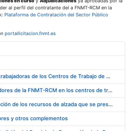
ciones en curso
y
Adjudicaciones
ya aprobadas por la
er al perfil del contratante del a FNMT-RCM en la
k:
Plataforma de Contratación del Sector Público
en
portallicitacion.fnmt.es
Suministro de Protectores Auditivos a medida para las personas trabajadoras de los Centros de Trabajo de Madrid y Burgos
Suministro de gafas graduadas antiproyecciones para los trabajadores de la FNMT-RCM en los centros de trabajo de Madrid y Burgos
Servicios de una empresa externa para el asesoramiento y resolución de los recursos de alzada que se presentan relacionados con procesos de selección para la FNMT-RCM
tores y otros complementos