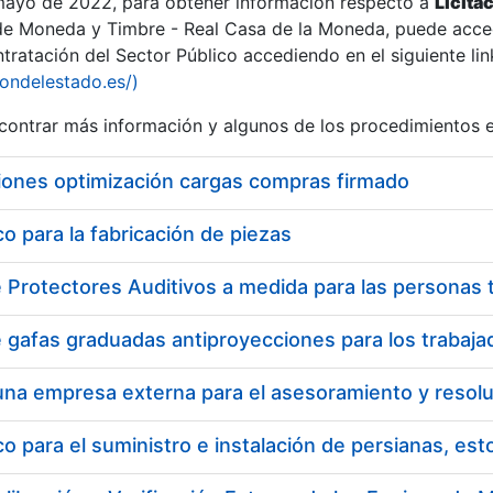
 mayo de 2022, para obtener información respecto a
Licita
de Moneda y Timbre - Real Casa de la Moneda, puede acced
ratación del Sector Público accediendo en el siguiente lin
iondelestado.es/)
ontrar más información y algunos de los procedimientos 
iones optimización cargas compras firmado
 para la fabricación de piezas
 para el suministro e instalación de persianas, es