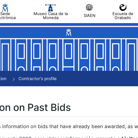
Sede
Museo Casa de la
Escuela de
SIAEN
ectrónica
Moneda
Grabado
tion
Contractor's profile
on on Past Bids
s information on bids that have already been awarded, as we