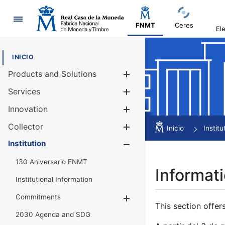
Navigation
FNMT
Ceres
El
INICIO
Products and Solutions
Show/Hide
Services
Show/Hide
Innovation
Show/Hide
Collector
Show/Hide
Inicio
Institu
Institution
Show/Hide
130 Aniversario FNMT
Informati
Institutional Information
Commitments
Show/Hide
This section offer
2030 Agenda and SDG