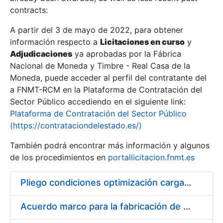
contracts:
Show/Hide
A partir del 3 de mayo de 2022, para obtener
información respecto a
Licitaciones en curso
y
Show/Hide
Adjudicaciones
ya aprobadas por la Fábrica
Show/Hide
Nacional de Moneda y Timbre - Real Casa de la
Moneda, puede acceder al perfil del contratante del
a FNMT-RCM en la Plataforma de Contratación del
Sector Público accediendo en el siguiente link:
Plataforma de Contratación del Sector Público
(https://contrataciondelestado.es/)
También podrá encontrar más información y algunos
de los procedimientos en
portallicitacion.fnmt.es
Pliego condiciones optimización cargas compras firmado
Show/Hide
Acuerdo marco para la fabricación de piezas