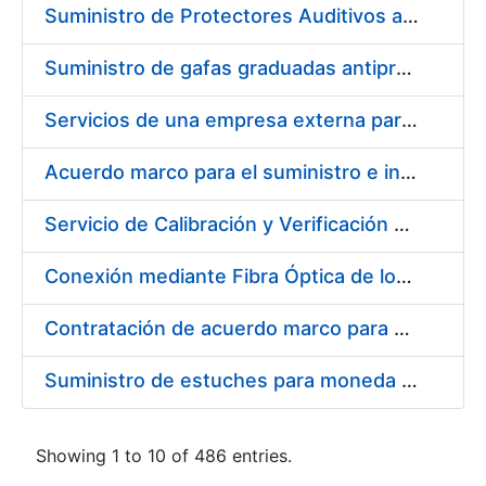
Suministro de Protectores Auditivos a medida para las personas trabajadoras de los Centros de Trabajo de Madrid y Burgos
Suministro de gafas graduadas antiproyecciones para los trabajadores de la FNMT-RCM en los centros de trabajo de Madrid y Burgos
Servicios de una empresa externa para el asesoramiento y resolución de los recursos de alzada que se presentan relacionados con procesos de selección para la FNMT-RCM
Acuerdo marco para el suministro e instalación de persianas, estores y otros complementos
Servicio de Calibración y Verificación Externa de los Equipos de Medición del Servicio de Prevención de la FNMT-RCM
Conexión mediante Fibra Óptica de los Centros de Proceso de Datos (CPDs) de las sedes de la FNMT-RCM de Burgos y Madrid
Contratación de acuerdo marco para el Suministro de Material de Electricidad para la Fábrica Nacional de Moneda y Timbre-Real Casa de la Moneda en su centro de trabajo de Burgos
Suministro de estuches para moneda de 30 €
Showing 1 to 10 of 486 entries.