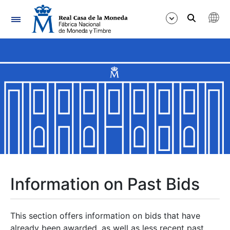
Navigation
Show/Hide
Show/Hide
Show/Hide
Show/Hide
Show/Hide
Information on Past Bids
Show/Hide
This section offers information on bids that have
already been awarded, as well as less recent past