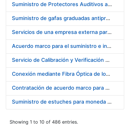
Suministro de Protectores Auditivos a medida para las personas trabajadoras de los Centros de Trabajo de Madrid y Burgos
Suministro de gafas graduadas antiproyecciones para los trabajadores de la FNMT-RCM en los centros de trabajo de Madrid y Burgos
Servicios de una empresa externa para el asesoramiento y resolución de los recursos de alzada que se presentan relacionados con procesos de selección para la FNMT-RCM
Acuerdo marco para el suministro e instalación de persianas, estores y otros complementos
Servicio de Calibración y Verificación Externa de los Equipos de Medición del Servicio de Prevención de la FNMT-RCM
Conexión mediante Fibra Óptica de los Centros de Proceso de Datos (CPDs) de las sedes de la FNMT-RCM de Burgos y Madrid
Contratación de acuerdo marco para el Suministro de Material de Electricidad para la Fábrica Nacional de Moneda y Timbre-Real Casa de la Moneda en su centro de trabajo de Burgos
Suministro de estuches para moneda de 30 €
Showing 1 to 10 of 486 entries.