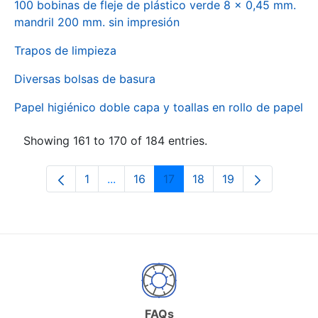
100 bobinas de fleje de plástico verde 8 x 0,45 mm.
mandril 200 mm. sin impresión
Trapos de limpieza
Diversas bolsas de basura
Papel higiénico doble capa y toallas en rollo de papel
Showing 161 to 170 of 184 entries.
1
...
16
17
18
19
Page
Intermediate Pages Use TAB to naviga
Page
Page
Page
Page
FAQs