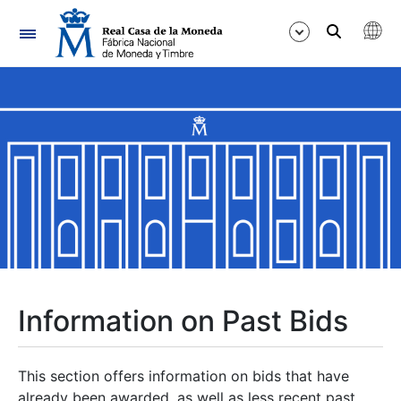
Navigation
Show/Hide
Show/Hide
Show/Hide
Show/Hide
Show/Hide
Information on Past Bids
Show/Hide
This section offers information on bids that have
already been awarded, as well as less recent past