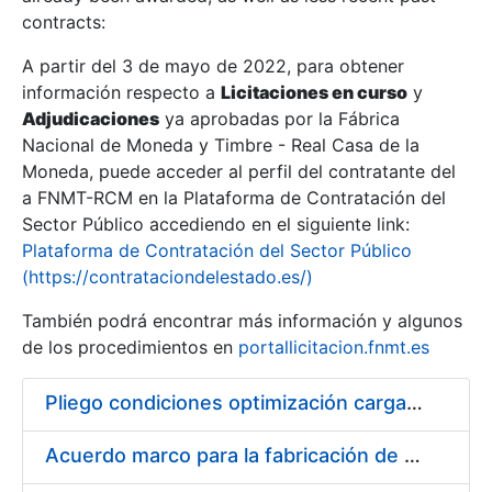
contracts:
Show/Hide
A partir del 3 de mayo de 2022, para obtener
información respecto a
Licitaciones en curso
y
Show/Hide
Adjudicaciones
ya aprobadas por la Fábrica
Show/Hide
Nacional de Moneda y Timbre - Real Casa de la
Moneda, puede acceder al perfil del contratante del
a FNMT-RCM en la Plataforma de Contratación del
Sector Público accediendo en el siguiente link:
Plataforma de Contratación del Sector Público
(https://contrataciondelestado.es/)
También podrá encontrar más información y algunos
de los procedimientos en
portallicitacion.fnmt.es
Pliego condiciones optimización cargas compras firmado
Show/Hide
Acuerdo marco para la fabricación de piezas