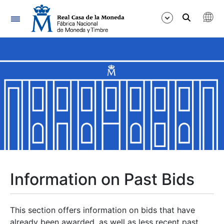
Navigation
Show/Hide
Show/Hide
Show/Hide
Show/Hide
Show/Hide
Information on Past Bids
Show/Hide
This section offers information on bids that have
already been awarded, as well as less recent past