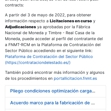
contracts:
Show/Hide
A partir del 3 de mayo de 2022, para obtener
información respecto a
Licitaciones en curso
y
Show/Hide
Adjudicaciones
ya aprobadas por la Fábrica
Show/Hide
Nacional de Moneda y Timbre - Real Casa de la
Moneda, puede acceder al perfil del contratante del
a FNMT-RCM en la Plataforma de Contratación del
Sector Público accediendo en el siguiente link:
Plataforma de Contratación del Sector Público
(https://contrataciondelestado.es/)
También podrá encontrar más información y algunos
de los procedimientos en
portallicitacion.fnmt.es
Pliego condiciones optimización cargas compras firmado
Show/Hide
Acuerdo marco para la fabricación de piezas