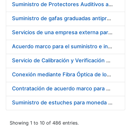
Suministro de Protectores Auditivos a medida para las personas trabajadoras de los Centros de Trabajo de Madrid y Burgos
Suministro de gafas graduadas antiproyecciones para los trabajadores de la FNMT-RCM en los centros de trabajo de Madrid y Burgos
Servicios de una empresa externa para el asesoramiento y resolución de los recursos de alzada que se presentan relacionados con procesos de selección para la FNMT-RCM
Acuerdo marco para el suministro e instalación de persianas, estores y otros complementos
Servicio de Calibración y Verificación Externa de los Equipos de Medición del Servicio de Prevención de la FNMT-RCM
Conexión mediante Fibra Óptica de los Centros de Proceso de Datos (CPDs) de las sedes de la FNMT-RCM de Burgos y Madrid
Contratación de acuerdo marco para el Suministro de Material de Electricidad para la Fábrica Nacional de Moneda y Timbre-Real Casa de la Moneda en su centro de trabajo de Burgos
Suministro de estuches para moneda de 30 €
Showing 1 to 10 of 486 entries.