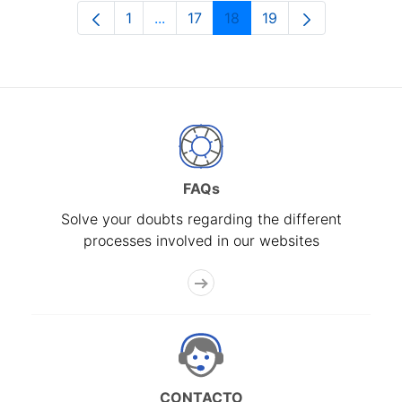
1
...
17
18
19
Page
Intermediate Pages Use TAB to navi
Page
Page
Page
FAQs
Solve your doubts regarding the different
processes involved in our websites
CONTACTO