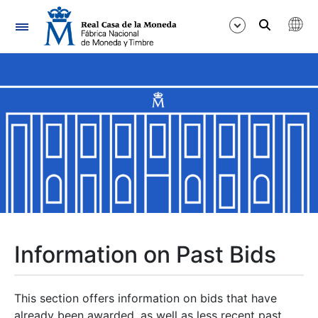
Navigation
Show/Hide
Show/Hide
Show/Hide
Show/Hide
Show/Hide
Information on Past Bids
Show/Hide
This section offers information on bids that have
already been awarded, as well as less recent past