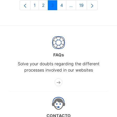
1
2
3
4
...
19
Page
Page
Page
Page
Intermediate Pages Use
Page
FAQs
Solve your doubts regarding the different
processes involved in our websites
CONTACTO