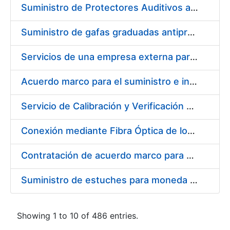
Suministro de Protectores Auditivos a medida para las personas trabajadoras de los Centros de Trabajo de Madrid y Burgos
Suministro de gafas graduadas antiproyecciones para los trabajadores de la FNMT-RCM en los centros de trabajo de Madrid y Burgos
Servicios de una empresa externa para el asesoramiento y resolución de los recursos de alzada que se presentan relacionados con procesos de selección para la FNMT-RCM
Acuerdo marco para el suministro e instalación de persianas, estores y otros complementos
Servicio de Calibración y Verificación Externa de los Equipos de Medición del Servicio de Prevención de la FNMT-RCM
Conexión mediante Fibra Óptica de los Centros de Proceso de Datos (CPDs) de las sedes de la FNMT-RCM de Burgos y Madrid
Contratación de acuerdo marco para el Suministro de Material de Electricidad para la Fábrica Nacional de Moneda y Timbre-Real Casa de la Moneda en su centro de trabajo de Burgos
Suministro de estuches para moneda de 30 €
Showing 1 to 10 of 486 entries.