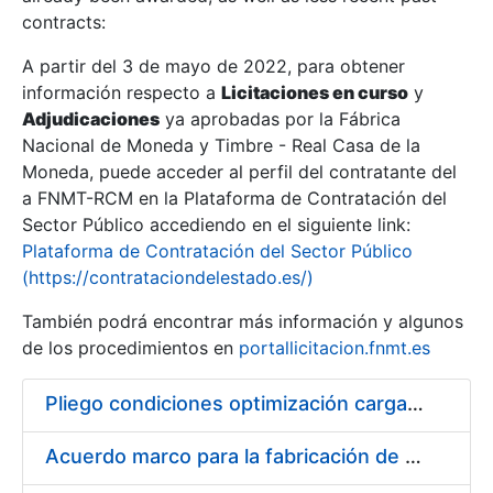
contracts:
Show/Hide
A partir del 3 de mayo de 2022, para obtener
información respecto a
Licitaciones en curso
y
Show/Hide
Adjudicaciones
ya aprobadas por la Fábrica
Show/Hide
Nacional de Moneda y Timbre - Real Casa de la
Moneda, puede acceder al perfil del contratante del
a FNMT-RCM en la Plataforma de Contratación del
Sector Público accediendo en el siguiente link:
Plataforma de Contratación del Sector Público
(https://contrataciondelestado.es/)
También podrá encontrar más información y algunos
de los procedimientos en
portallicitacion.fnmt.es
Pliego condiciones optimización cargas compras firmado
Show/Hide
Acuerdo marco para la fabricación de piezas