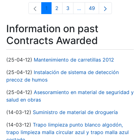
1
2
3
...
49
Page
Page
Page
Intermediate Pages Use T
Page
Information on past
Contracts Awarded
(25-04-12)
Mantenimiento de carretillas 2012
(25-04-12)
Instalación de sistema de detección
precoz de humos
(25-04-12)
Asesoramiento en material de seguridad y
salud en obras
(14-03-12)
Suministro de material de droguería
(14-03-12)
Trapo limpieza punto blanco algodón,
trapo limpieza malla circular azul y trapo malla azul
cortado