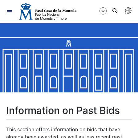
Navigation
Show/Hide
Show/Hide
Show/Hide
Show/Hide
Show/Hide
Information on Past Bids
Show/Hide
This section offers information on bids that have
already been awarded, as well as less recent past