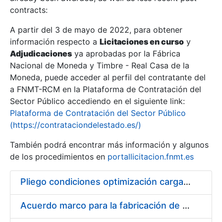
contracts:
Show/Hide
A partir del 3 de mayo de 2022, para obtener
información respecto a
Licitaciones en curso
y
Show/Hide
Adjudicaciones
ya aprobadas por la Fábrica
Show/Hide
Nacional de Moneda y Timbre - Real Casa de la
Moneda, puede acceder al perfil del contratante del
a FNMT-RCM en la Plataforma de Contratación del
Sector Público accediendo en el siguiente link:
Plataforma de Contratación del Sector Público
(https://contrataciondelestado.es/)
También podrá encontrar más información y algunos
de los procedimientos en
portallicitacion.fnmt.es
Pliego condiciones optimización cargas compras firmado
Show/Hide
Acuerdo marco para la fabricación de piezas