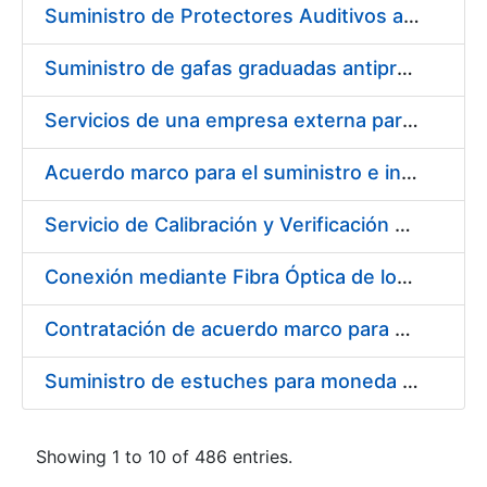
Suministro de Protectores Auditivos a medida para las personas trabajadoras de los Centros de Trabajo de Madrid y Burgos
Suministro de gafas graduadas antiproyecciones para los trabajadores de la FNMT-RCM en los centros de trabajo de Madrid y Burgos
Servicios de una empresa externa para el asesoramiento y resolución de los recursos de alzada que se presentan relacionados con procesos de selección para la FNMT-RCM
Acuerdo marco para el suministro e instalación de persianas, estores y otros complementos
Servicio de Calibración y Verificación Externa de los Equipos de Medición del Servicio de Prevención de la FNMT-RCM
Conexión mediante Fibra Óptica de los Centros de Proceso de Datos (CPDs) de las sedes de la FNMT-RCM de Burgos y Madrid
Contratación de acuerdo marco para el Suministro de Material de Electricidad para la Fábrica Nacional de Moneda y Timbre-Real Casa de la Moneda en su centro de trabajo de Burgos
Suministro de estuches para moneda de 30 €
Showing 1 to 10 of 486 entries.