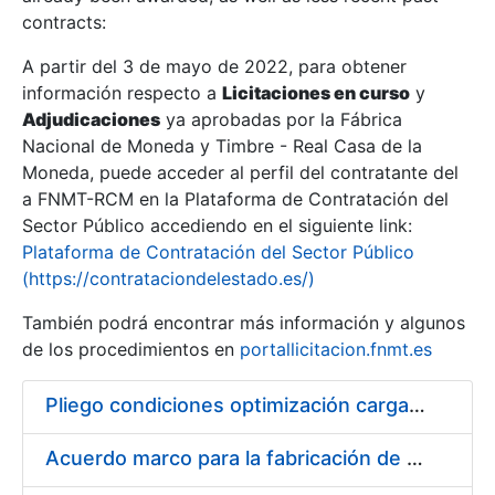
contracts:
Show/Hide
A partir del 3 de mayo de 2022, para obtener
información respecto a
Licitaciones en curso
y
Show/Hide
Adjudicaciones
ya aprobadas por la Fábrica
Show/Hide
Nacional de Moneda y Timbre - Real Casa de la
Moneda, puede acceder al perfil del contratante del
a FNMT-RCM en la Plataforma de Contratación del
Sector Público accediendo en el siguiente link:
Plataforma de Contratación del Sector Público
(https://contrataciondelestado.es/)
También podrá encontrar más información y algunos
de los procedimientos en
portallicitacion.fnmt.es
Pliego condiciones optimización cargas compras firmado
Show/Hide
Acuerdo marco para la fabricación de piezas