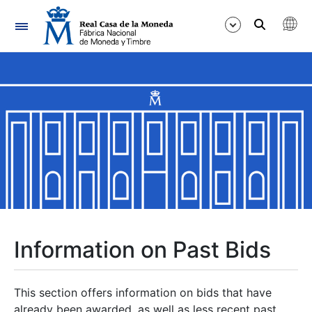
Navigation
Show/Hide
Show/Hide
Show/Hide
Show/Hide
Show/Hide
Information on Past Bids
Show/Hide
This section offers information on bids that have
already been awarded, as well as less recent past