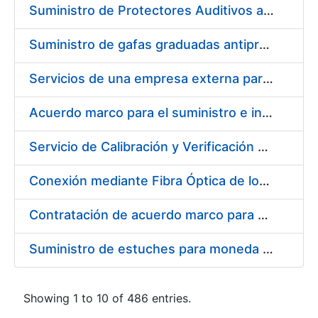
Suministro de Protectores Auditivos a medida para las personas trabajadoras de los Centros de Trabajo de Madrid y Burgos
Suministro de gafas graduadas antiproyecciones para los trabajadores de la FNMT-RCM en los centros de trabajo de Madrid y Burgos
Servicios de una empresa externa para el asesoramiento y resolución de los recursos de alzada que se presentan relacionados con procesos de selección para la FNMT-RCM
Acuerdo marco para el suministro e instalación de persianas, estores y otros complementos
Servicio de Calibración y Verificación Externa de los Equipos de Medición del Servicio de Prevención de la FNMT-RCM
Conexión mediante Fibra Óptica de los Centros de Proceso de Datos (CPDs) de las sedes de la FNMT-RCM de Burgos y Madrid
Contratación de acuerdo marco para el Suministro de Material de Electricidad para la Fábrica Nacional de Moneda y Timbre-Real Casa de la Moneda en su centro de trabajo de Burgos
Suministro de estuches para moneda de 30 €
Showing 1 to 10 of 486 entries.