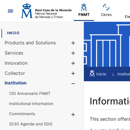
Navigation
FNMT
Ceres
El
INICIO
Products and Solutions
Show/Hide
Services
Show/Hide
Innovation
Show/Hide
Collector
Show/Hide
Inicio
Institu
Institution
Show/Hide
130 Aniversario FNMT
Informati
Institutional Information
Commitments
Show/Hide
This section offer
2030 Agenda and SDG