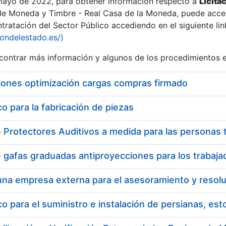
 mayo de 2022, para obtener información respecto a
Licita
de Moneda y Timbre - Real Casa de la Moneda, puede acced
ratación del Sector Público accediendo en el siguiente lin
iondelestado.es/)
ontrar más información y algunos de los procedimientos 
iones optimización cargas compras firmado
 para la fabricación de piezas
 para el suministro e instalación de persianas, es