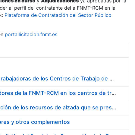
ciones en curso
y
Adjudicaciones
ya aprobadas por la
er al perfil del contratante del a FNMT-RCM en la
k:
Plataforma de Contratación del Sector Público
en
portallicitacion.fnmt.es
Suministro de Protectores Auditivos a medida para las personas trabajadoras de los Centros de Trabajo de Madrid y Burgos
Suministro de gafas graduadas antiproyecciones para los trabajadores de la FNMT-RCM en los centros de trabajo de Madrid y Burgos
Servicios de una empresa externa para el asesoramiento y resolución de los recursos de alzada que se presentan relacionados con procesos de selección para la FNMT-RCM
tores y otros complementos