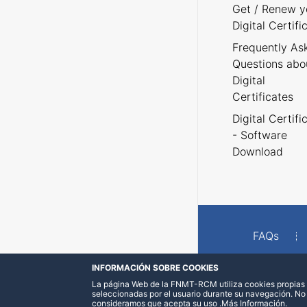
Get / Renew y
Digital Certifi
Frequently As
Questions abo
Digital
Certificates
Digital Certifi
- Software
Download
FAQs
INFORMACIÓN SOBRE COOKIES
La página Web de la FNMT-RCM utiliza cookies propias y
seleccionadas por el usuario durante su navegación. No
consideramos que acepta su uso
.
Más Información
.