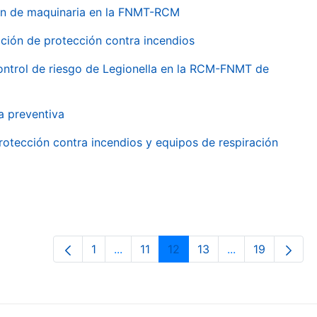
ión de maquinaria en la FNMT-RCM
ción de protección contra incendios
 control de riesgo de Legionella en la RCM-FNMT de
a preventiva
rotección contra incendios y equipos de respiración
1
...
11
12
13
...
19
Page
Intermediate Pages Use TAB to navig
Page
Page
Page
Intermediate Pa
Page