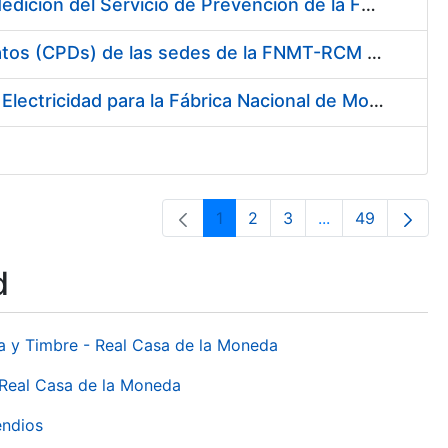
Servicio de Calibración y Verificación Externa de los Equipos de Medición del Servicio de Prevención de la FNMT-RCM
Conexión mediante Fibra Óptica de los Centros de Proceso de Datos (CPDs) de las sedes de la FNMT-RCM de Burgos y Madrid
Contratación de acuerdo marco para el Suministro de Material de Electricidad para la Fábrica Nacional de Moneda y Timbre-Real Casa de la Moneda en su centro de trabajo de Burgos
1
2
3
...
49
Page
Page
Page
Intermediate Pa
Page
d
da y Timbre - Real Casa de la Moneda
 Real Casa de la Moneda
endios