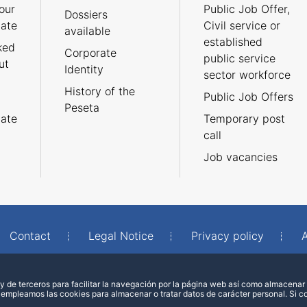
our
Public Job Offer,
Dossiers
cate
Civil service or
available
established
ked
Corporate
public service
ut
Identity
sector workforce
History of the
Public Job Offers
Peseta
cate
Temporary post
call
Job vacancies
Contact
Legal Notice
Privacy policy
A
 de terceros para facilitar la navegación por la página web así como almacenar 
 empleamos las cookies para almacenar o tratar datos de carácter personal. Si 