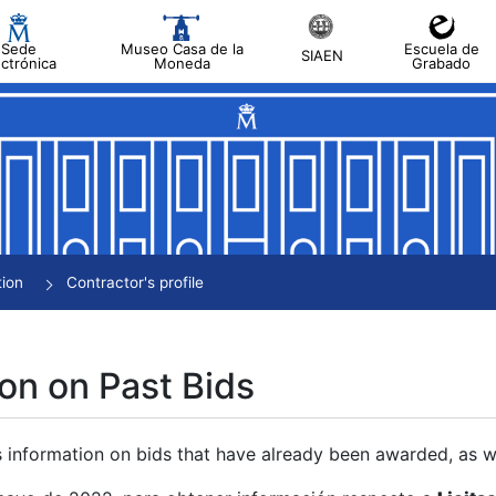
Sede
Museo Casa de la
Escuela de
SIAEN
ectrónica
Moneda
Grabado
tion
Contractor's profile
on on Past Bids
s information on bids that have already been awarded, as we