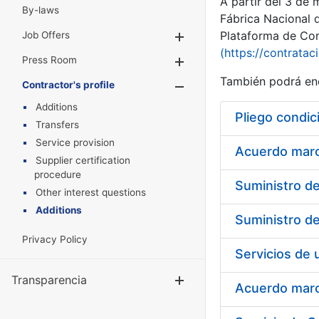
A partir del 3 de
By-laws
Fábrica Nacional 
Plataforma de Cont
Job Offers
Show/Hide
(https://contratac
Press Room
Show/Hide
También podrá enc
Contractor's profile
Show/Hide
Additions
Pliego condic
Transfers
Service provision
Acuerdo marco
Supplier certification
procedure
Other interest questions
Additions
Privacy Policy
Transparencia
Show/Hide
Acuerdo marco