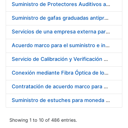
Suministro de Protectores Auditivos a medida para las personas trabajadoras de los Centros de Trabajo de Madrid y Burgos
Suministro de gafas graduadas antiproyecciones para los trabajadores de la FNMT-RCM en los centros de trabajo de Madrid y Burgos
Servicios de una empresa externa para el asesoramiento y resolución de los recursos de alzada que se presentan relacionados con procesos de selección para la FNMT-RCM
Acuerdo marco para el suministro e instalación de persianas, estores y otros complementos
Servicio de Calibración y Verificación Externa de los Equipos de Medición del Servicio de Prevención de la FNMT-RCM
Conexión mediante Fibra Óptica de los Centros de Proceso de Datos (CPDs) de las sedes de la FNMT-RCM de Burgos y Madrid
Contratación de acuerdo marco para el Suministro de Material de Electricidad para la Fábrica Nacional de Moneda y Timbre-Real Casa de la Moneda en su centro de trabajo de Burgos
Suministro de estuches para moneda de 30 €
Showing 1 to 10 of 486 entries.