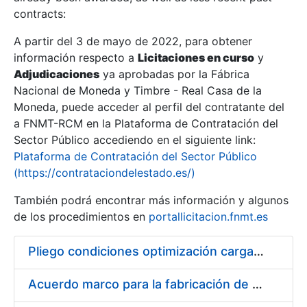
contracts:
Show/Hide
A partir del 3 de mayo de 2022, para obtener
información respecto a
Licitaciones en curso
y
Show/Hide
Adjudicaciones
ya aprobadas por la Fábrica
Show/Hide
Nacional de Moneda y Timbre - Real Casa de la
Moneda, puede acceder al perfil del contratante del
a FNMT-RCM en la Plataforma de Contratación del
Sector Público accediendo en el siguiente link:
Plataforma de Contratación del Sector Público
(https://contrataciondelestado.es/)
También podrá encontrar más información y algunos
de los procedimientos en
portallicitacion.fnmt.es
Pliego condiciones optimización cargas compras firmado
Show/Hide
Acuerdo marco para la fabricación de piezas