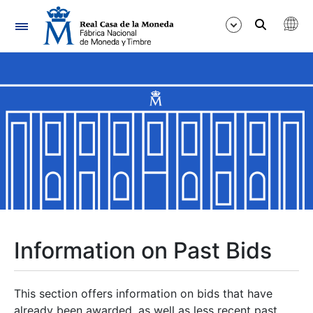
Navigation
Show/Hide
Show/Hide
Show/Hide
Show/Hide
Show/Hide
Information on Past Bids
Show/Hide
This section offers information on bids that have
already been awarded, as well as less recent past