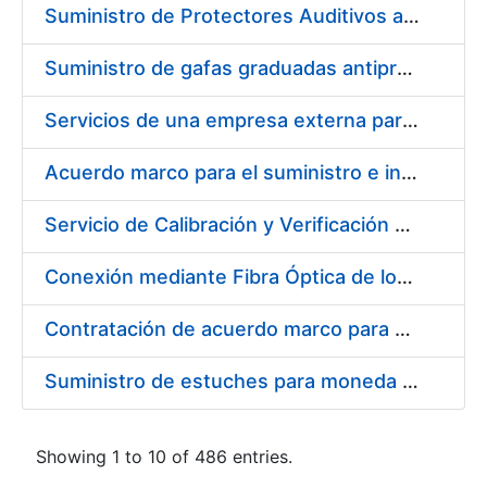
Suministro de Protectores Auditivos a medida para las personas trabajadoras de los Centros de Trabajo de Madrid y Burgos
Suministro de gafas graduadas antiproyecciones para los trabajadores de la FNMT-RCM en los centros de trabajo de Madrid y Burgos
Servicios de una empresa externa para el asesoramiento y resolución de los recursos de alzada que se presentan relacionados con procesos de selección para la FNMT-RCM
Acuerdo marco para el suministro e instalación de persianas, estores y otros complementos
Servicio de Calibración y Verificación Externa de los Equipos de Medición del Servicio de Prevención de la FNMT-RCM
Conexión mediante Fibra Óptica de los Centros de Proceso de Datos (CPDs) de las sedes de la FNMT-RCM de Burgos y Madrid
Contratación de acuerdo marco para el Suministro de Material de Electricidad para la Fábrica Nacional de Moneda y Timbre-Real Casa de la Moneda en su centro de trabajo de Burgos
Suministro de estuches para moneda de 30 €
Showing 1 to 10 of 486 entries.