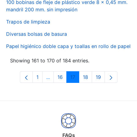
100 bobinas de fleje de plástico verde 8 x 0,45 mm.
mandril 200 mm. sin impresión
Trapos de limpieza
Diversas bolsas de basura
Papel higiénico doble capa y toallas en rollo de papel
Showing 161 to 170 of 184 entries.
1
...
16
17
18
19
Page
Intermediate Pages Use TAB to naviga
Page
Page
Page
Page
FAQs