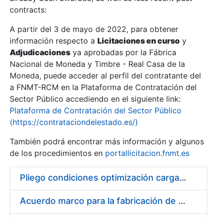
contracts:
Show/Hide
A partir del 3 de mayo de 2022, para obtener
información respecto a
Licitaciones en curso
y
Show/Hide
Adjudicaciones
ya aprobadas por la Fábrica
Show/Hide
Nacional de Moneda y Timbre - Real Casa de la
Moneda, puede acceder al perfil del contratante del
a FNMT-RCM en la Plataforma de Contratación del
Sector Público accediendo en el siguiente link:
Plataforma de Contratación del Sector Público
(https://contrataciondelestado.es/)
También podrá encontrar más información y algunos
de los procedimientos en
portallicitacion.fnmt.es
Pliego condiciones optimización cargas compras firmado
Show/Hide
Acuerdo marco para la fabricación de piezas