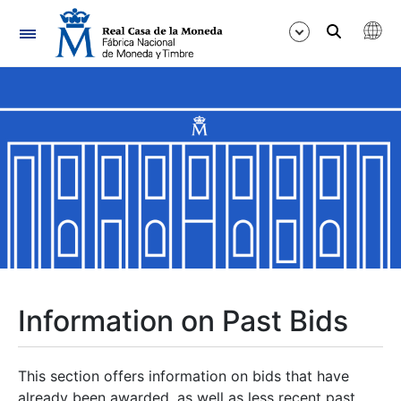
Navigation
Show/Hide
Show/Hide
Show/Hide
Show/Hide
Show/Hide
Information on Past Bids
Show/Hide
This section offers information on bids that have
already been awarded, as well as less recent past