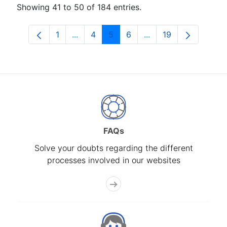
Showing 41 to 50 of 184 entries.
1
...
4
5
6
...
19
Page
Intermediate Pages Use TAB to navigat
Page
Page
Page
Intermediate Pages U
Page
FAQs
Solve your doubts regarding the different
processes involved in our websites