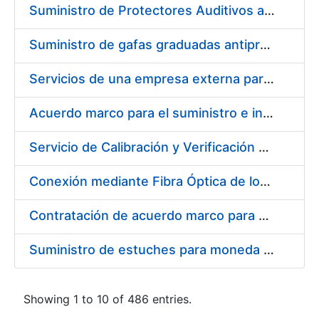
Suministro de Protectores Auditivos a medida para las personas trabajadoras de los Centros de Trabajo de Madrid y Burgos
Suministro de gafas graduadas antiproyecciones para los trabajadores de la FNMT-RCM en los centros de trabajo de Madrid y Burgos
Servicios de una empresa externa para el asesoramiento y resolución de los recursos de alzada que se presentan relacionados con procesos de selección para la FNMT-RCM
Acuerdo marco para el suministro e instalación de persianas, estores y otros complementos
Servicio de Calibración y Verificación Externa de los Equipos de Medición del Servicio de Prevención de la FNMT-RCM
Conexión mediante Fibra Óptica de los Centros de Proceso de Datos (CPDs) de las sedes de la FNMT-RCM de Burgos y Madrid
Contratación de acuerdo marco para el Suministro de Material de Electricidad para la Fábrica Nacional de Moneda y Timbre-Real Casa de la Moneda en su centro de trabajo de Burgos
Suministro de estuches para moneda de 30 €
Showing 1 to 10 of 486 entries.