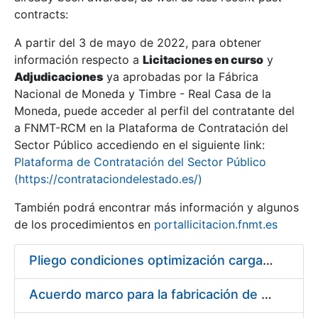
contracts:
Show/Hide
A partir del 3 de mayo de 2022, para obtener
información respecto a
Licitaciones en curso
y
Show/Hide
Adjudicaciones
ya aprobadas por la Fábrica
Show/Hide
Nacional de Moneda y Timbre - Real Casa de la
Moneda, puede acceder al perfil del contratante del
a FNMT-RCM en la Plataforma de Contratación del
Sector Público accediendo en el siguiente link:
Plataforma de Contratación del Sector Público
(https://contrataciondelestado.es/)
También podrá encontrar más información y algunos
de los procedimientos en
portallicitacion.fnmt.es
Pliego condiciones optimización cargas compras firmado
Show/Hide
Acuerdo marco para la fabricación de piezas