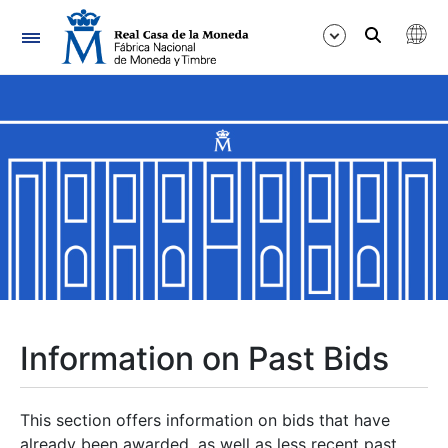
Navigation
Show/Hide
Show/Hide
Show/Hide
Show/Hide
Show/Hide
Information on Past Bids
Show/Hide
This section offers information on bids that have
already been awarded, as well as less recent past