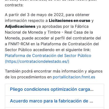
contracts:
Show/Hide
A partir del 3 de mayo de 2022, para obtener
información respecto a
Licitaciones en curso
y
Show/Hide
Adjudicaciones
ya aprobadas por la Fábrica
Show/Hide
Nacional de Moneda y Timbre - Real Casa de la
Moneda, puede acceder al perfil del contratante del
a FNMT-RCM en la Plataforma de Contratación del
Sector Público accediendo en el siguiente link:
Plataforma de Contratación del Sector Público
(https://contrataciondelestado.es/)
También podrá encontrar más información y algunos
de los procedimientos en
portallicitacion.fnmt.es
Pliego condiciones optimización cargas compras firmado
Show/Hide
Acuerdo marco para la fabricación de piezas