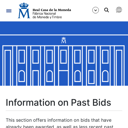
Navigation
Show/Hide
Show/Hide
Show/Hide
Show/Hide
Show/Hide
Information on Past Bids
Show/Hide
This section offers information on bids that have
already been awarded, as well as less recent past