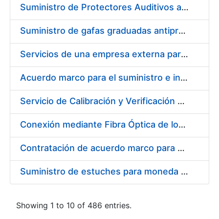
Suministro de Protectores Auditivos a medida para las personas trabajadoras de los Centros de Trabajo de Madrid y Burgos
Suministro de gafas graduadas antiproyecciones para los trabajadores de la FNMT-RCM en los centros de trabajo de Madrid y Burgos
Servicios de una empresa externa para el asesoramiento y resolución de los recursos de alzada que se presentan relacionados con procesos de selección para la FNMT-RCM
Acuerdo marco para el suministro e instalación de persianas, estores y otros complementos
Servicio de Calibración y Verificación Externa de los Equipos de Medición del Servicio de Prevención de la FNMT-RCM
Conexión mediante Fibra Óptica de los Centros de Proceso de Datos (CPDs) de las sedes de la FNMT-RCM de Burgos y Madrid
Contratación de acuerdo marco para el Suministro de Material de Electricidad para la Fábrica Nacional de Moneda y Timbre-Real Casa de la Moneda en su centro de trabajo de Burgos
Suministro de estuches para moneda de 30 €
Showing 1 to 10 of 486 entries.