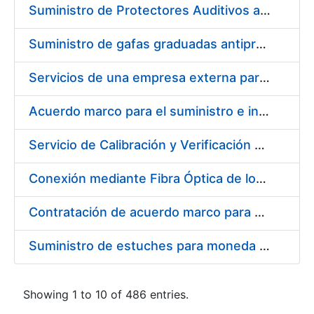
Suministro de Protectores Auditivos a medida para las personas trabajadoras de los Centros de Trabajo de Madrid y Burgos
Suministro de gafas graduadas antiproyecciones para los trabajadores de la FNMT-RCM en los centros de trabajo de Madrid y Burgos
Servicios de una empresa externa para el asesoramiento y resolución de los recursos de alzada que se presentan relacionados con procesos de selección para la FNMT-RCM
Acuerdo marco para el suministro e instalación de persianas, estores y otros complementos
Servicio de Calibración y Verificación Externa de los Equipos de Medición del Servicio de Prevención de la FNMT-RCM
Conexión mediante Fibra Óptica de los Centros de Proceso de Datos (CPDs) de las sedes de la FNMT-RCM de Burgos y Madrid
Contratación de acuerdo marco para el Suministro de Material de Electricidad para la Fábrica Nacional de Moneda y Timbre-Real Casa de la Moneda en su centro de trabajo de Burgos
Suministro de estuches para moneda de 30 €
Showing 1 to 10 of 486 entries.