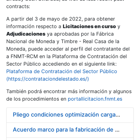
contracts:
Show/Hide
A partir del 3 de mayo de 2022, para obtener
información respecto a
Licitaciones en curso
y
Show/Hide
Adjudicaciones
ya aprobadas por la Fábrica
Show/Hide
Nacional de Moneda y Timbre - Real Casa de la
Moneda, puede acceder al perfil del contratante del
a FNMT-RCM en la Plataforma de Contratación del
Sector Público accediendo en el siguiente link:
Plataforma de Contratación del Sector Público
(https://contrataciondelestado.es/)
También podrá encontrar más información y algunos
de los procedimientos en
portallicitacion.fnmt.es
Pliego condiciones optimización cargas compras firmado
Show/Hide
Acuerdo marco para la fabricación de piezas