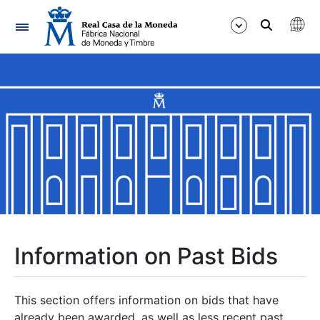
Navigation
Show/Hide
Show/Hide
Show/Hide
Show/Hide
Show/Hide
Information on Past Bids
Show/Hide
This section offers information on bids that have
already been awarded, as well as less recent past