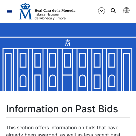
Navigation
Show/Hide
Show/Hide
Show/Hide
Show/Hide
Show/Hide
Information on Past Bids
Show/Hide
This section offers information on bids that have
already been awarded, as well as less recent past