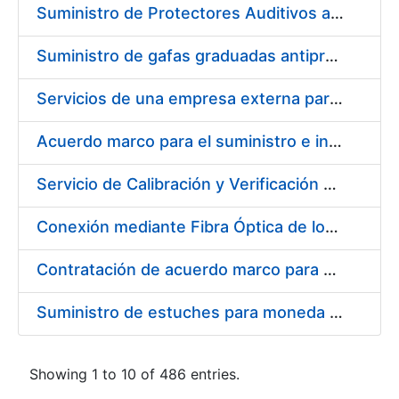
Suministro de Protectores Auditivos a medida para las personas trabajadoras de los Centros de Trabajo de Madrid y Burgos
Suministro de gafas graduadas antiproyecciones para los trabajadores de la FNMT-RCM en los centros de trabajo de Madrid y Burgos
Servicios de una empresa externa para el asesoramiento y resolución de los recursos de alzada que se presentan relacionados con procesos de selección para la FNMT-RCM
Acuerdo marco para el suministro e instalación de persianas, estores y otros complementos
Servicio de Calibración y Verificación Externa de los Equipos de Medición del Servicio de Prevención de la FNMT-RCM
Conexión mediante Fibra Óptica de los Centros de Proceso de Datos (CPDs) de las sedes de la FNMT-RCM de Burgos y Madrid
Contratación de acuerdo marco para el Suministro de Material de Electricidad para la Fábrica Nacional de Moneda y Timbre-Real Casa de la Moneda en su centro de trabajo de Burgos
Suministro de estuches para moneda de 30 €
Showing 1 to 10 of 486 entries.