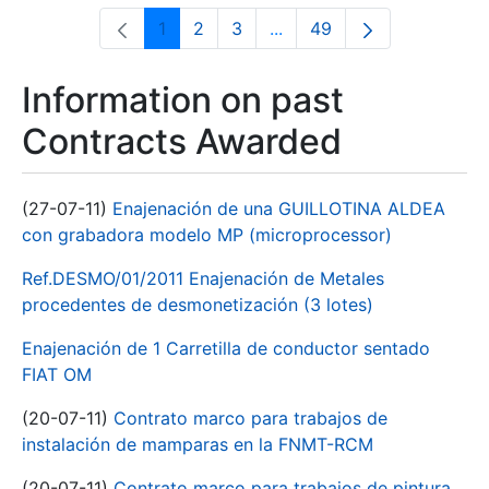
1
2
3
...
49
Page
Page
Page
Intermediate Pages Use T
Page
Information on past
Contracts Awarded
(27-07-11)
Enajenación de una GUILLOTINA ALDEA
con grabadora modelo MP (microprocessor)
Ref.DESMO/01/2011 Enajenación de Metales
procedentes de desmonetización (3 lotes)
Enajenación de 1 Carretilla de conductor sentado
FIAT OM
(20-07-11)
Contrato marco para trabajos de
instalación de mamparas en la FNMT-RCM
(20-07-11)
Contrato marco para trabajos de pintura