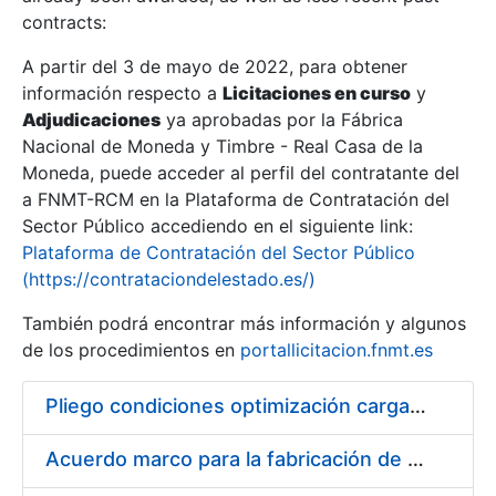
contracts:
Show/Hide
A partir del 3 de mayo de 2022, para obtener
información respecto a
Licitaciones en curso
y
Show/Hide
Adjudicaciones
ya aprobadas por la Fábrica
Show/Hide
Nacional de Moneda y Timbre - Real Casa de la
Moneda, puede acceder al perfil del contratante del
a FNMT-RCM en la Plataforma de Contratación del
Sector Público accediendo en el siguiente link:
Plataforma de Contratación del Sector Público
(https://contrataciondelestado.es/)
También podrá encontrar más información y algunos
de los procedimientos en
portallicitacion.fnmt.es
Pliego condiciones optimización cargas compras firmado
Show/Hide
Acuerdo marco para la fabricación de piezas