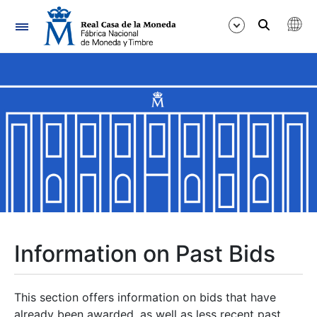
Navigation
Show/Hide
Show/Hide
Show/Hide
Show/Hide
Show/Hide
Information on Past Bids
Show/Hide
This section offers information on bids that have
already been awarded, as well as less recent past