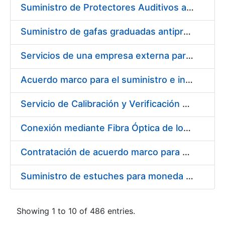
Suministro de Protectores Auditivos a medida para las personas trabajadoras de los Centros de Trabajo de Madrid y Burgos
Suministro de gafas graduadas antiproyecciones para los trabajadores de la FNMT-RCM en los centros de trabajo de Madrid y Burgos
Servicios de una empresa externa para el asesoramiento y resolución de los recursos de alzada que se presentan relacionados con procesos de selección para la FNMT-RCM
Acuerdo marco para el suministro e instalación de persianas, estores y otros complementos
Servicio de Calibración y Verificación Externa de los Equipos de Medición del Servicio de Prevención de la FNMT-RCM
Conexión mediante Fibra Óptica de los Centros de Proceso de Datos (CPDs) de las sedes de la FNMT-RCM de Burgos y Madrid
Contratación de acuerdo marco para el Suministro de Material de Electricidad para la Fábrica Nacional de Moneda y Timbre-Real Casa de la Moneda en su centro de trabajo de Burgos
Suministro de estuches para moneda de 30 €
Showing 1 to 10 of 486 entries.