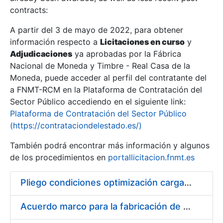
contracts:
Show/Hide
A partir del 3 de mayo de 2022, para obtener
información respecto a
Licitaciones en curso
y
Show/Hide
Adjudicaciones
ya aprobadas por la Fábrica
Show/Hide
Nacional de Moneda y Timbre - Real Casa de la
Moneda, puede acceder al perfil del contratante del
a FNMT-RCM en la Plataforma de Contratación del
Sector Público accediendo en el siguiente link:
Plataforma de Contratación del Sector Público
(https://contrataciondelestado.es/)
También podrá encontrar más información y algunos
de los procedimientos en
portallicitacion.fnmt.es
Pliego condiciones optimización cargas compras firmado
Show/Hide
Acuerdo marco para la fabricación de piezas