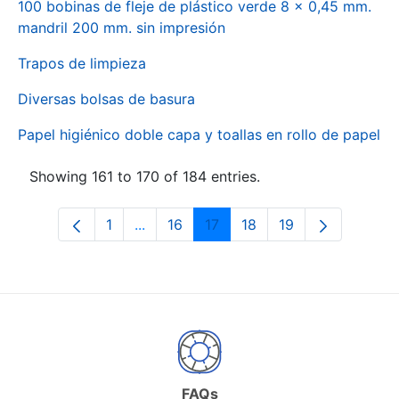
100 bobinas de fleje de plástico verde 8 x 0,45 mm.
mandril 200 mm. sin impresión
Trapos de limpieza
Diversas bolsas de basura
Papel higiénico doble capa y toallas en rollo de papel
Showing 161 to 170 of 184 entries.
1
...
16
17
18
19
Page
Intermediate Pages Use TAB to naviga
Page
Page
Page
Page
FAQs