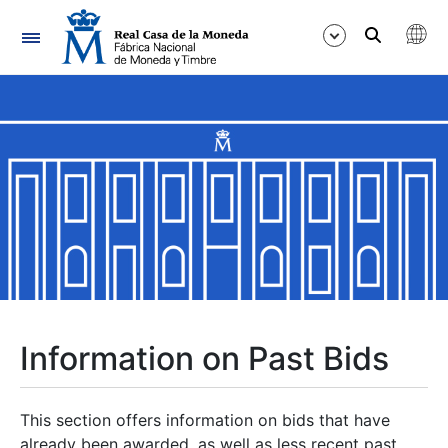
Navigation
Show/Hide
Show/Hide
Show/Hide
Show/Hide
Show/Hide
Information on Past Bids
Show/Hide
This section offers information on bids that have
already been awarded, as well as less recent past