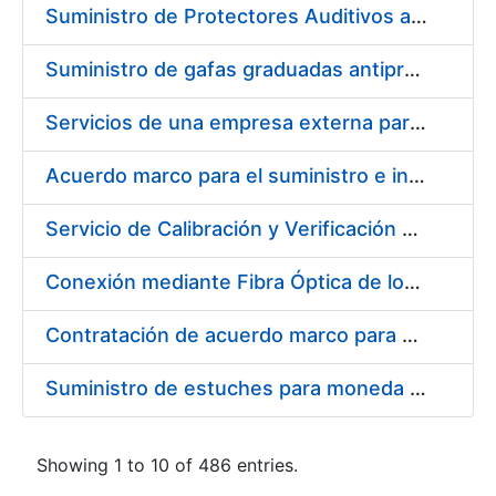
Suministro de Protectores Auditivos a medida para las personas trabajadoras de los Centros de Trabajo de Madrid y Burgos
Suministro de gafas graduadas antiproyecciones para los trabajadores de la FNMT-RCM en los centros de trabajo de Madrid y Burgos
Servicios de una empresa externa para el asesoramiento y resolución de los recursos de alzada que se presentan relacionados con procesos de selección para la FNMT-RCM
Acuerdo marco para el suministro e instalación de persianas, estores y otros complementos
Servicio de Calibración y Verificación Externa de los Equipos de Medición del Servicio de Prevención de la FNMT-RCM
Conexión mediante Fibra Óptica de los Centros de Proceso de Datos (CPDs) de las sedes de la FNMT-RCM de Burgos y Madrid
Contratación de acuerdo marco para el Suministro de Material de Electricidad para la Fábrica Nacional de Moneda y Timbre-Real Casa de la Moneda en su centro de trabajo de Burgos
Suministro de estuches para moneda de 30 €
Showing 1 to 10 of 486 entries.