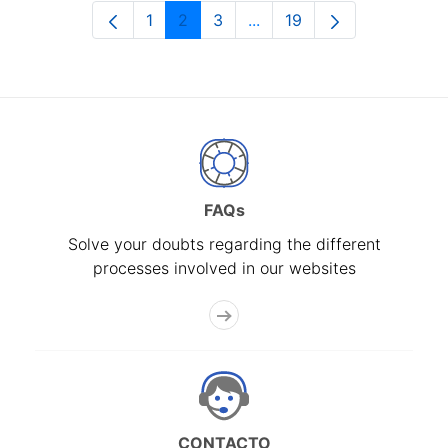
1
2
3
...
19
Page
Page
Page
Intermediate Pages Use T
Page
FAQs
Solve your doubts regarding the different
processes involved in our websites
CONTACTO