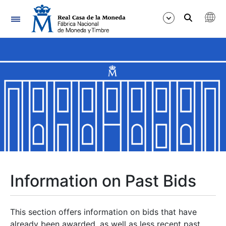
Navigation
Show/Hide
Show/Hide
Show/Hide
Show/Hide
Show/Hide
Information on Past Bids
Show/Hide
This section offers information on bids that have
already been awarded, as well as less recent past