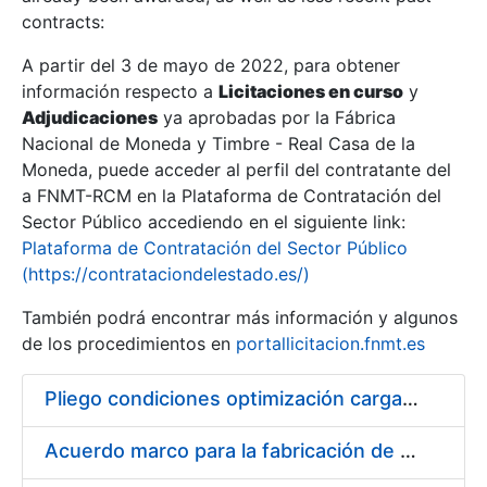
contracts:
Show/Hide
A partir del 3 de mayo de 2022, para obtener
información respecto a
Licitaciones en curso
y
Show/Hide
Adjudicaciones
ya aprobadas por la Fábrica
Show/Hide
Nacional de Moneda y Timbre - Real Casa de la
Moneda, puede acceder al perfil del contratante del
a FNMT-RCM en la Plataforma de Contratación del
Sector Público accediendo en el siguiente link:
Plataforma de Contratación del Sector Público
(https://contrataciondelestado.es/)
También podrá encontrar más información y algunos
de los procedimientos en
portallicitacion.fnmt.es
Pliego condiciones optimización cargas compras firmado
Show/Hide
Acuerdo marco para la fabricación de piezas