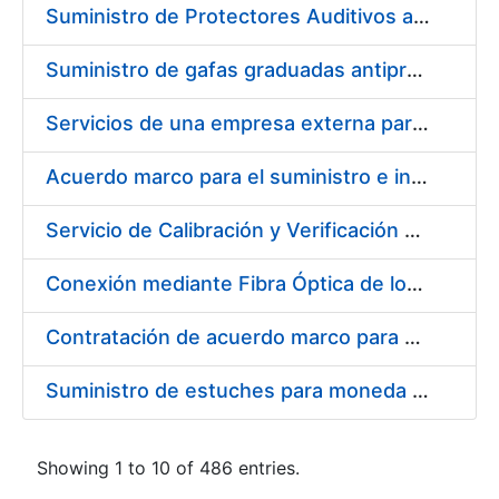
Suministro de Protectores Auditivos a medida para las personas trabajadoras de los Centros de Trabajo de Madrid y Burgos
Suministro de gafas graduadas antiproyecciones para los trabajadores de la FNMT-RCM en los centros de trabajo de Madrid y Burgos
Servicios de una empresa externa para el asesoramiento y resolución de los recursos de alzada que se presentan relacionados con procesos de selección para la FNMT-RCM
Acuerdo marco para el suministro e instalación de persianas, estores y otros complementos
Servicio de Calibración y Verificación Externa de los Equipos de Medición del Servicio de Prevención de la FNMT-RCM
Conexión mediante Fibra Óptica de los Centros de Proceso de Datos (CPDs) de las sedes de la FNMT-RCM de Burgos y Madrid
Contratación de acuerdo marco para el Suministro de Material de Electricidad para la Fábrica Nacional de Moneda y Timbre-Real Casa de la Moneda en su centro de trabajo de Burgos
Suministro de estuches para moneda de 30 €
Showing 1 to 10 of 486 entries.