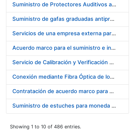
Suministro de Protectores Auditivos a medida para las personas trabajadoras de los Centros de Trabajo de Madrid y Burgos
Suministro de gafas graduadas antiproyecciones para los trabajadores de la FNMT-RCM en los centros de trabajo de Madrid y Burgos
Servicios de una empresa externa para el asesoramiento y resolución de los recursos de alzada que se presentan relacionados con procesos de selección para la FNMT-RCM
Acuerdo marco para el suministro e instalación de persianas, estores y otros complementos
Servicio de Calibración y Verificación Externa de los Equipos de Medición del Servicio de Prevención de la FNMT-RCM
Conexión mediante Fibra Óptica de los Centros de Proceso de Datos (CPDs) de las sedes de la FNMT-RCM de Burgos y Madrid
Contratación de acuerdo marco para el Suministro de Material de Electricidad para la Fábrica Nacional de Moneda y Timbre-Real Casa de la Moneda en su centro de trabajo de Burgos
Suministro de estuches para moneda de 30 €
Showing 1 to 10 of 486 entries.