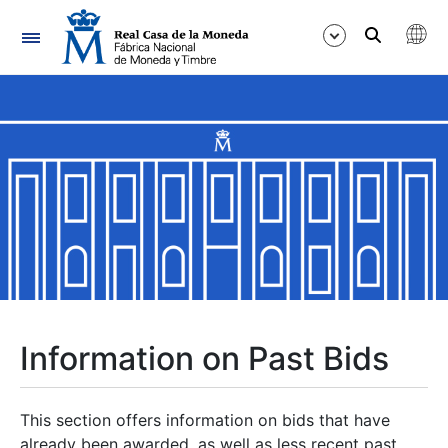
Navigation
Show/Hide
Show/Hide
Show/Hide
Show/Hide
Show/Hide
Information on Past Bids
Show/Hide
This section offers information on bids that have
already been awarded, as well as less recent past