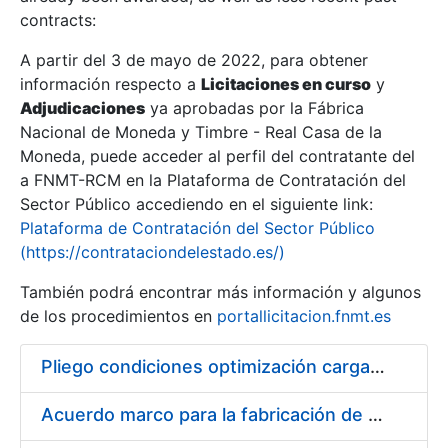
contracts:
Show/Hide
A partir del 3 de mayo de 2022, para obtener
información respecto a
Licitaciones en curso
y
Show/Hide
Adjudicaciones
ya aprobadas por la Fábrica
Show/Hide
Nacional de Moneda y Timbre - Real Casa de la
Moneda, puede acceder al perfil del contratante del
a FNMT-RCM en la Plataforma de Contratación del
Sector Público accediendo en el siguiente link:
Plataforma de Contratación del Sector Público
(https://contrataciondelestado.es/)
También podrá encontrar más información y algunos
de los procedimientos en
portallicitacion.fnmt.es
Pliego condiciones optimización cargas compras firmado
Show/Hide
Acuerdo marco para la fabricación de piezas