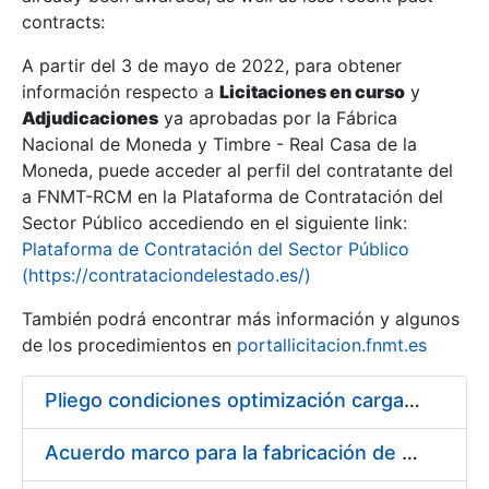
contracts:
Show/Hide
A partir del 3 de mayo de 2022, para obtener
información respecto a
Licitaciones en curso
y
Show/Hide
Adjudicaciones
ya aprobadas por la Fábrica
Show/Hide
Nacional de Moneda y Timbre - Real Casa de la
Moneda, puede acceder al perfil del contratante del
a FNMT-RCM en la Plataforma de Contratación del
Sector Público accediendo en el siguiente link:
Plataforma de Contratación del Sector Público
(https://contrataciondelestado.es/)
También podrá encontrar más información y algunos
de los procedimientos en
portallicitacion.fnmt.es
Pliego condiciones optimización cargas compras firmado
Show/Hide
Acuerdo marco para la fabricación de piezas