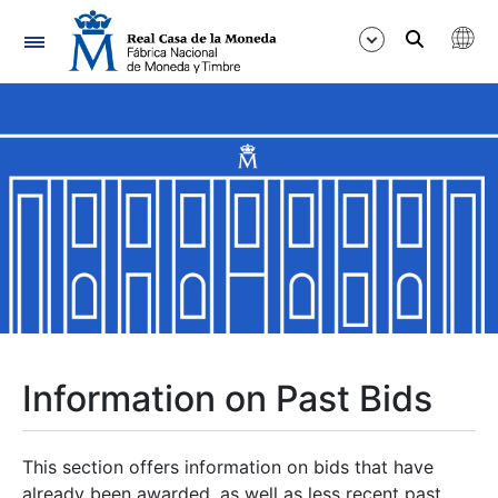
Navigation
Show/Hide
Show/Hide
Show/Hide
Show/Hide
Show/Hide
Information on Past Bids
Show/Hide
This section offers information on bids that have
already been awarded, as well as less recent past