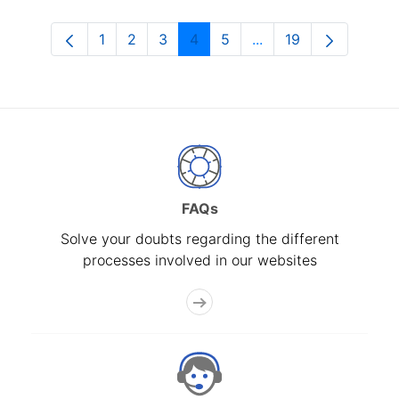
1
2
3
4
5
...
19
Page
Page
Page
Page
Page
Intermediate Pages U
Page
FAQs
Solve your doubts regarding the different
processes involved in our websites