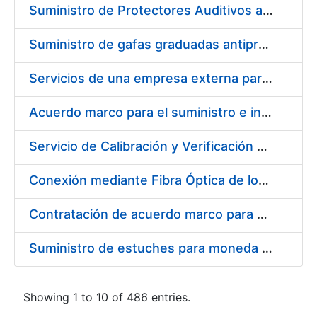
Suministro de Protectores Auditivos a medida para las personas trabajadoras de los Centros de Trabajo de Madrid y Burgos
Suministro de gafas graduadas antiproyecciones para los trabajadores de la FNMT-RCM en los centros de trabajo de Madrid y Burgos
Servicios de una empresa externa para el asesoramiento y resolución de los recursos de alzada que se presentan relacionados con procesos de selección para la FNMT-RCM
Acuerdo marco para el suministro e instalación de persianas, estores y otros complementos
Servicio de Calibración y Verificación Externa de los Equipos de Medición del Servicio de Prevención de la FNMT-RCM
Conexión mediante Fibra Óptica de los Centros de Proceso de Datos (CPDs) de las sedes de la FNMT-RCM de Burgos y Madrid
Contratación de acuerdo marco para el Suministro de Material de Electricidad para la Fábrica Nacional de Moneda y Timbre-Real Casa de la Moneda en su centro de trabajo de Burgos
Suministro de estuches para moneda de 30 €
Showing 1 to 10 of 486 entries.