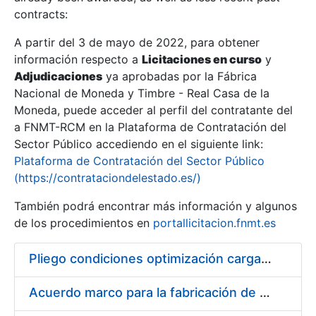
contracts:
Show/Hide
A partir del 3 de mayo de 2022, para obtener
información respecto a
Licitaciones en curso
y
Show/Hide
Adjudicaciones
ya aprobadas por la Fábrica
Show/Hide
Nacional de Moneda y Timbre - Real Casa de la
Moneda, puede acceder al perfil del contratante del
a FNMT-RCM en la Plataforma de Contratación del
Sector Público accediendo en el siguiente link:
Plataforma de Contratación del Sector Público
(https://contrataciondelestado.es/)
También podrá encontrar más información y algunos
de los procedimientos en
portallicitacion.fnmt.es
Pliego condiciones optimización cargas compras firmado
Show/Hide
Acuerdo marco para la fabricación de piezas