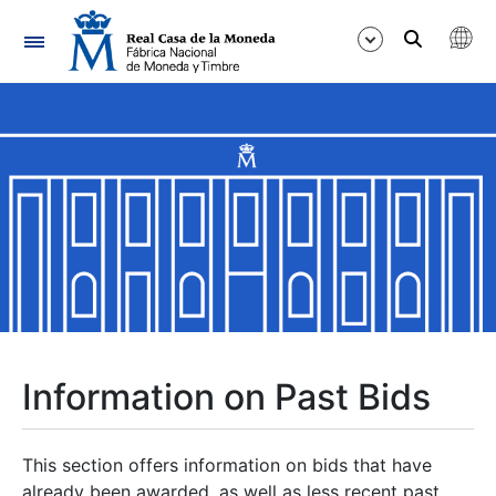
Navigation
Show/Hide
Show/Hide
Show/Hide
Show/Hide
Show/Hide
Information on Past Bids
Show/Hide
This section offers information on bids that have
already been awarded, as well as less recent past