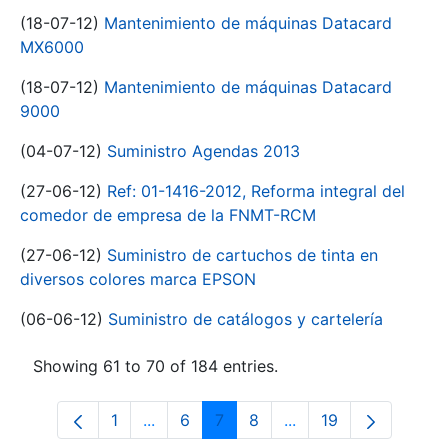
(18-07-12)
Mantenimiento de máquinas Datacard
MX6000
(18-07-12)
Mantenimiento de máquinas Datacard
9000
(04-07-12)
Suministro Agendas 2013
(27-06-12)
Ref: 01-1416-2012, Reforma integral del
comedor de empresa de la FNMT-RCM
(27-06-12)
Suministro de cartuchos de tinta en
diversos colores marca EPSON
(06-06-12)
Suministro de catálogos y cartelería
Showing 61 to 70 of 184 entries.
1
...
6
7
8
...
19
Page
Intermediate Pages Use TAB to navigat
Page
Page
Page
Intermediate Pages U
Page