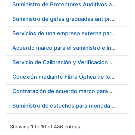
Suministro de Protectores Auditivos a medida para las personas trabajadoras de los Centros de Trabajo de Madrid y Burgos
Suministro de gafas graduadas antiproyecciones para los trabajadores de la FNMT-RCM en los centros de trabajo de Madrid y Burgos
Servicios de una empresa externa para el asesoramiento y resolución de los recursos de alzada que se presentan relacionados con procesos de selección para la FNMT-RCM
Acuerdo marco para el suministro e instalación de persianas, estores y otros complementos
Servicio de Calibración y Verificación Externa de los Equipos de Medición del Servicio de Prevención de la FNMT-RCM
Conexión mediante Fibra Óptica de los Centros de Proceso de Datos (CPDs) de las sedes de la FNMT-RCM de Burgos y Madrid
Contratación de acuerdo marco para el Suministro de Material de Electricidad para la Fábrica Nacional de Moneda y Timbre-Real Casa de la Moneda en su centro de trabajo de Burgos
Suministro de estuches para moneda de 30 €
Showing 1 to 10 of 486 entries.