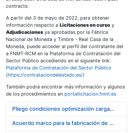
contracts:
Show/Hide
A partir del 3 de mayo de 2022, para obtener
información respecto a
Licitaciones en curso
y
Show/Hide
Adjudicaciones
ya aprobadas por la Fábrica
Show/Hide
Nacional de Moneda y Timbre - Real Casa de la
Moneda, puede acceder al perfil del contratante del
a FNMT-RCM en la Plataforma de Contratación del
Sector Público accediendo en el siguiente link:
Plataforma de Contratación del Sector Público
(https://contrataciondelestado.es/)
También podrá encontrar más información y algunos
de los procedimientos en
portallicitacion.fnmt.es
Pliego condiciones optimización cargas compras firmado
Show/Hide
Acuerdo marco para la fabricación de piezas