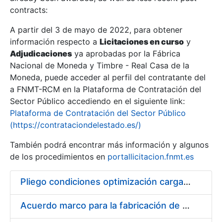
contracts:
Show/Hide
A partir del 3 de mayo de 2022, para obtener
información respecto a
Licitaciones en curso
y
Show/Hide
Adjudicaciones
ya aprobadas por la Fábrica
Show/Hide
Nacional de Moneda y Timbre - Real Casa de la
Moneda, puede acceder al perfil del contratante del
a FNMT-RCM en la Plataforma de Contratación del
Sector Público accediendo en el siguiente link:
Plataforma de Contratación del Sector Público
(https://contrataciondelestado.es/)
También podrá encontrar más información y algunos
de los procedimientos en
portallicitacion.fnmt.es
Pliego condiciones optimización cargas compras firmado
Show/Hide
Acuerdo marco para la fabricación de piezas