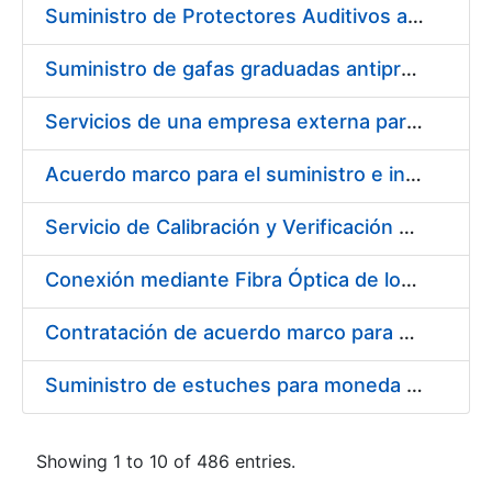
Suministro de Protectores Auditivos a medida para las personas trabajadoras de los Centros de Trabajo de Madrid y Burgos
Suministro de gafas graduadas antiproyecciones para los trabajadores de la FNMT-RCM en los centros de trabajo de Madrid y Burgos
Servicios de una empresa externa para el asesoramiento y resolución de los recursos de alzada que se presentan relacionados con procesos de selección para la FNMT-RCM
Acuerdo marco para el suministro e instalación de persianas, estores y otros complementos
Servicio de Calibración y Verificación Externa de los Equipos de Medición del Servicio de Prevención de la FNMT-RCM
Conexión mediante Fibra Óptica de los Centros de Proceso de Datos (CPDs) de las sedes de la FNMT-RCM de Burgos y Madrid
Contratación de acuerdo marco para el Suministro de Material de Electricidad para la Fábrica Nacional de Moneda y Timbre-Real Casa de la Moneda en su centro de trabajo de Burgos
Suministro de estuches para moneda de 30 €
Showing 1 to 10 of 486 entries.