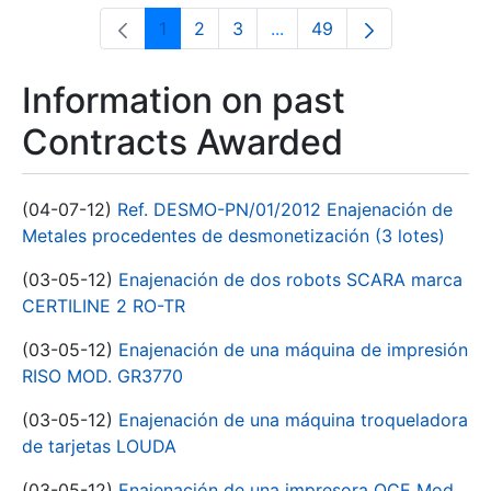
1
2
3
...
49
Page
Page
Page
Intermediate Pages Use T
Page
Information on past
Contracts Awarded
(04-07-12)
Ref. DESMO-PN/01/2012 Enajenación de
Metales procedentes de desmonetización (3 lotes)
(03-05-12)
Enajenación de dos robots SCARA marca
CERTILINE 2 RO-TR
(03-05-12)
Enajenación de una máquina de impresión
RISO MOD. GR3770
(03-05-12)
Enajenación de una máquina troqueladora
de tarjetas LOUDA
(03-05-12)
Enajenación de una impresora OCE Mod.