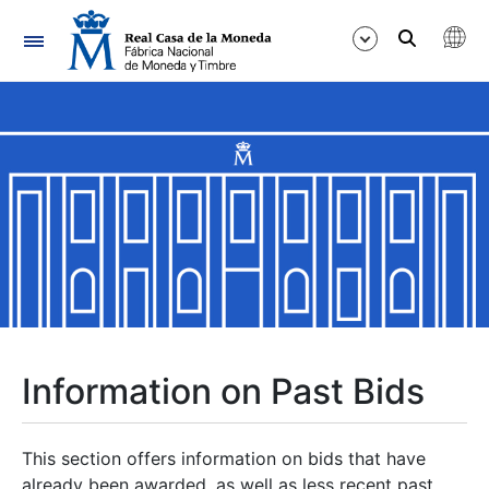
Navigation
Show/Hide
Show/Hide
Show/Hide
Show/Hide
Show/Hide
Information on Past Bids
Show/Hide
This section offers information on bids that have
already been awarded, as well as less recent past