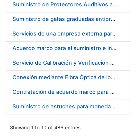
Suministro de Protectores Auditivos a medida para las personas trabajadoras de los Centros de Trabajo de Madrid y Burgos
Suministro de gafas graduadas antiproyecciones para los trabajadores de la FNMT-RCM en los centros de trabajo de Madrid y Burgos
Servicios de una empresa externa para el asesoramiento y resolución de los recursos de alzada que se presentan relacionados con procesos de selección para la FNMT-RCM
Acuerdo marco para el suministro e instalación de persianas, estores y otros complementos
Servicio de Calibración y Verificación Externa de los Equipos de Medición del Servicio de Prevención de la FNMT-RCM
Conexión mediante Fibra Óptica de los Centros de Proceso de Datos (CPDs) de las sedes de la FNMT-RCM de Burgos y Madrid
Contratación de acuerdo marco para el Suministro de Material de Electricidad para la Fábrica Nacional de Moneda y Timbre-Real Casa de la Moneda en su centro de trabajo de Burgos
Suministro de estuches para moneda de 30 €
Showing 1 to 10 of 486 entries.