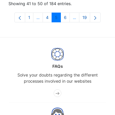
Showing 41 to 50 of 184 entries.
1
...
4
5
6
...
19
Page
Intermediate Pages Use TAB to navigat
Page
Page
Page
Intermediate Pages U
Page
FAQs
Solve your doubts regarding the different
processes involved in our websites