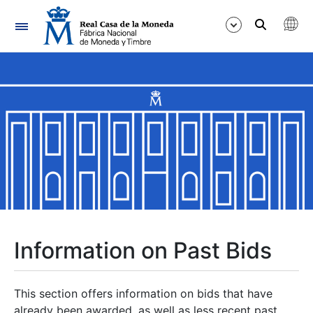
Navigation
Show/Hide
Show/Hide
Show/Hide
Show/Hide
Show/Hide
Information on Past Bids
Show/Hide
This section offers information on bids that have
already been awarded, as well as less recent past