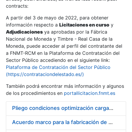
contracts:
Show/Hide
A partir del 3 de mayo de 2022, para obtener
información respecto a
Licitaciones en curso
y
Show/Hide
Adjudicaciones
ya aprobadas por la Fábrica
Show/Hide
Nacional de Moneda y Timbre - Real Casa de la
Moneda, puede acceder al perfil del contratante del
a FNMT-RCM en la Plataforma de Contratación del
Sector Público accediendo en el siguiente link:
Plataforma de Contratación del Sector Público
(https://contrataciondelestado.es/)
También podrá encontrar más información y algunos
de los procedimientos en
portallicitacion.fnmt.es
Pliego condiciones optimización cargas compras firmado
Show/Hide
Acuerdo marco para la fabricación de piezas