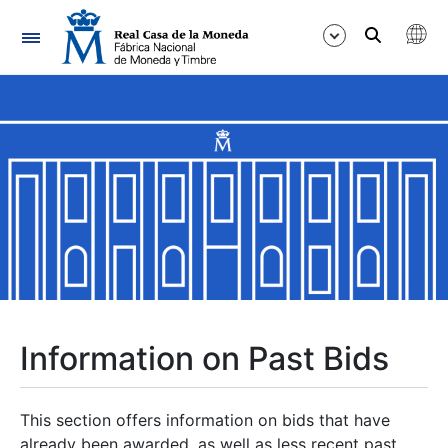
Navigation
Show/Hide
Show/Hide
Show/Hide
Show/Hide
Show/Hide
Information on Past Bids
Show/Hide
This section offers information on bids that have
already been awarded, as well as less recent past