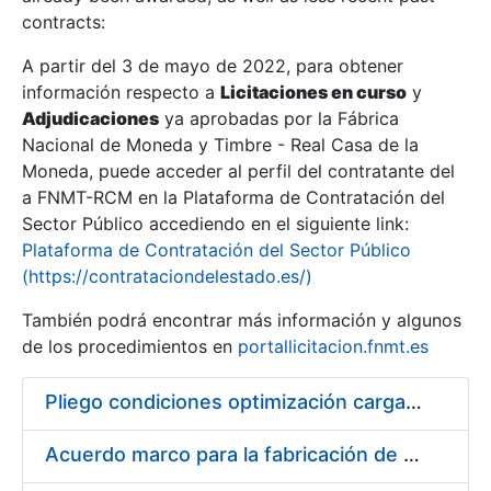
contracts:
Show/Hide
A partir del 3 de mayo de 2022, para obtener
información respecto a
Licitaciones en curso
y
Show/Hide
Adjudicaciones
ya aprobadas por la Fábrica
Show/Hide
Nacional de Moneda y Timbre - Real Casa de la
Moneda, puede acceder al perfil del contratante del
a FNMT-RCM en la Plataforma de Contratación del
Sector Público accediendo en el siguiente link:
Plataforma de Contratación del Sector Público
(https://contrataciondelestado.es/)
También podrá encontrar más información y algunos
de los procedimientos en
portallicitacion.fnmt.es
Pliego condiciones optimización cargas compras firmado
Show/Hide
Acuerdo marco para la fabricación de piezas