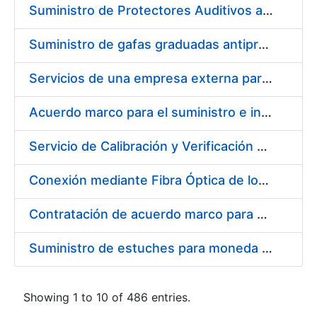
Suministro de Protectores Auditivos a medida para las personas trabajadoras de los Centros de Trabajo de Madrid y Burgos
Suministro de gafas graduadas antiproyecciones para los trabajadores de la FNMT-RCM en los centros de trabajo de Madrid y Burgos
Servicios de una empresa externa para el asesoramiento y resolución de los recursos de alzada que se presentan relacionados con procesos de selección para la FNMT-RCM
Acuerdo marco para el suministro e instalación de persianas, estores y otros complementos
Servicio de Calibración y Verificación Externa de los Equipos de Medición del Servicio de Prevención de la FNMT-RCM
Conexión mediante Fibra Óptica de los Centros de Proceso de Datos (CPDs) de las sedes de la FNMT-RCM de Burgos y Madrid
Contratación de acuerdo marco para el Suministro de Material de Electricidad para la Fábrica Nacional de Moneda y Timbre-Real Casa de la Moneda en su centro de trabajo de Burgos
Suministro de estuches para moneda de 30 €
Showing 1 to 10 of 486 entries.