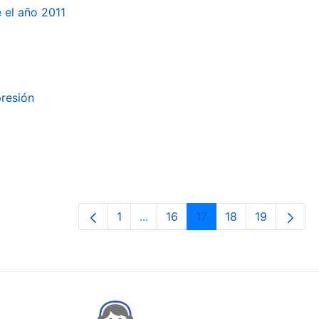
e el año 2011
presión
1
...
16
17
18
19
Page
Intermediate Pages Use TAB to n
Page
Page
Page
Page