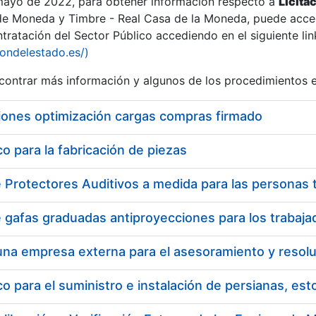
 mayo de 2022, para obtener información respecto a
Licita
de Moneda y Timbre - Real Casa de la Moneda, puede acced
ratación del Sector Público accediendo en el siguiente lin
iondelestado.es/)
ontrar más información y algunos de los procedimientos 
iones optimización cargas compras firmado
 para la fabricación de piezas
 para el suministro e instalación de persianas, es