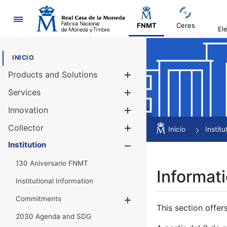
Navigation
FNMT
Ceres
El
INICIO
Products and Solutions
Show/Hide
Services
Show/Hide
Innovation
Show/Hide
Collector
Show/Hide
Inicio
Institu
Institution
Show/Hide
130 Aniversario FNMT
Informati
Institutional Information
Commitments
Show/Hide
This section offer
2030 Agenda and SDG