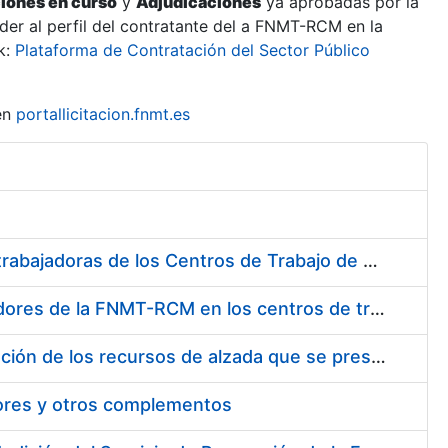
ciones en curso
y
Adjudicaciones
ya aprobadas por la
er al perfil del contratante del a FNMT-RCM en la
k:
Plataforma de Contratación del Sector Público
en
portallicitacion.fnmt.es
Suministro de Protectores Auditivos a medida para las personas trabajadoras de los Centros de Trabajo de Madrid y Burgos
Suministro de gafas graduadas antiproyecciones para los trabajadores de la FNMT-RCM en los centros de trabajo de Madrid y Burgos
Servicios de una empresa externa para el asesoramiento y resolución de los recursos de alzada que se presentan relacionados con procesos de selección para la FNMT-RCM
tores y otros complementos