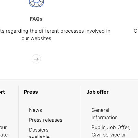
FAQs
s regarding the different processes involved in
C
our websites
rt
Press
Job offer
News
General
Information
Press releases
our
Public Job Offer,
Dossiers
cate
Civil service or
available