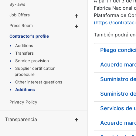
A partir del 3 de
By-laws
Fábrica Nacional 
Plataforma de Cont
Job Offers
Show/Hide
(https://contratac
Press Room
Show/Hide
También podrá enc
Contractor's profile
Show/Hide
Additions
Pliego condic
Transfers
Service provision
Acuerdo marco
Supplier certification
procedure
Other interest questions
Additions
Privacy Policy
Transparencia
Show/Hide
Acuerdo marco