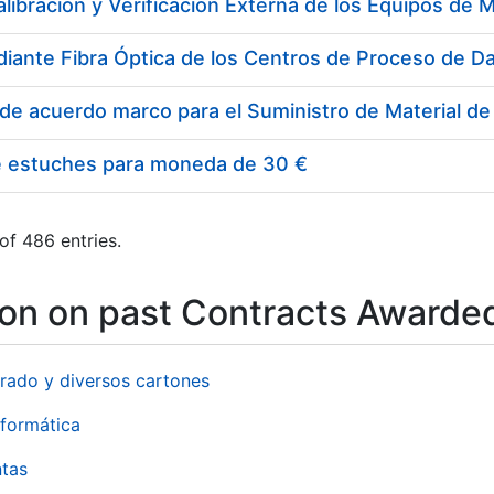
e estuches para moneda de 30 €
of 486 entries.
ion on past Contracts Awarde
rado y diversos cartones
formática
ntas