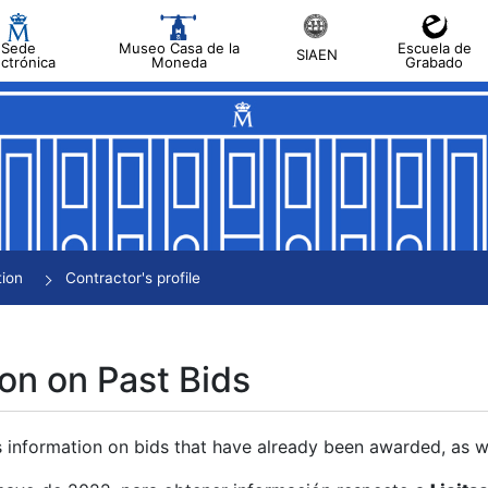
Sede
Museo Casa de la
Escuela de
SIAEN
ectrónica
Moneda
Grabado
tion
Contractor's profile
on on Past Bids
s information on bids that have already been awarded, as we