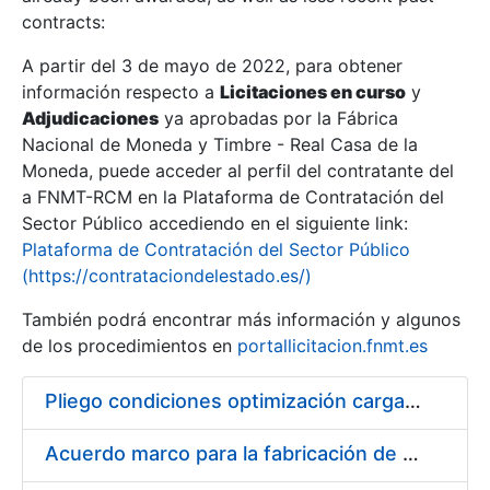
contracts:
Show/Hide
A partir del 3 de mayo de 2022, para obtener
información respecto a
Licitaciones en curso
y
Show/Hide
Adjudicaciones
ya aprobadas por la Fábrica
Show/Hide
Nacional de Moneda y Timbre - Real Casa de la
Moneda, puede acceder al perfil del contratante del
a FNMT-RCM en la Plataforma de Contratación del
Sector Público accediendo en el siguiente link:
Plataforma de Contratación del Sector Público
(https://contrataciondelestado.es/)
También podrá encontrar más información y algunos
de los procedimientos en
portallicitacion.fnmt.es
Pliego condiciones optimización cargas compras firmado
Show/Hide
Acuerdo marco para la fabricación de piezas