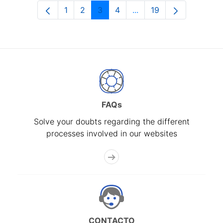
1
2
3
4
...
19
Page
Page
Page
Page
Intermediate Pages Use
Page
FAQs
Solve your doubts regarding the different
processes involved in our websites
CONTACTO