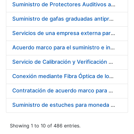
Suministro de Protectores Auditivos a medida para las personas trabajadoras de los Centros de Trabajo de Madrid y Burgos
Suministro de gafas graduadas antiproyecciones para los trabajadores de la FNMT-RCM en los centros de trabajo de Madrid y Burgos
Servicios de una empresa externa para el asesoramiento y resolución de los recursos de alzada que se presentan relacionados con procesos de selección para la FNMT-RCM
Acuerdo marco para el suministro e instalación de persianas, estores y otros complementos
Servicio de Calibración y Verificación Externa de los Equipos de Medición del Servicio de Prevención de la FNMT-RCM
Conexión mediante Fibra Óptica de los Centros de Proceso de Datos (CPDs) de las sedes de la FNMT-RCM de Burgos y Madrid
Contratación de acuerdo marco para el Suministro de Material de Electricidad para la Fábrica Nacional de Moneda y Timbre-Real Casa de la Moneda en su centro de trabajo de Burgos
Suministro de estuches para moneda de 30 €
Showing 1 to 10 of 486 entries.