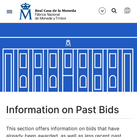
Navigation
Show/Hide
Show/Hide
Show/Hide
Show/Hide
Show/Hide
Information on Past Bids
Show/Hide
This section offers information on bids that have
already been awarded, as well as less recent past