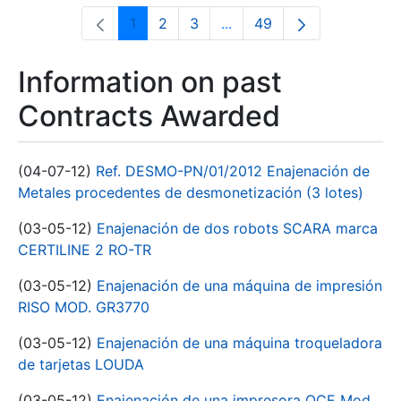
1
2
3
...
49
Page
Page
Page
Intermediate Pages Use T
Page
Information on past
Contracts Awarded
(04-07-12)
Ref. DESMO-PN/01/2012 Enajenación de
Metales procedentes de desmonetización (3 lotes)
(03-05-12)
Enajenación de dos robots SCARA marca
CERTILINE 2 RO-TR
(03-05-12)
Enajenación de una máquina de impresión
RISO MOD. GR3770
(03-05-12)
Enajenación de una máquina troqueladora
de tarjetas LOUDA
(03-05-12)
Enajenación de una impresora OCE Mod.