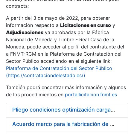
contracts:
Show/Hide
A partir del 3 de mayo de 2022, para obtener
información respecto a
Licitaciones en curso
y
Show/Hide
Adjudicaciones
ya aprobadas por la Fábrica
Show/Hide
Nacional de Moneda y Timbre - Real Casa de la
Moneda, puede acceder al perfil del contratante del
a FNMT-RCM en la Plataforma de Contratación del
Sector Público accediendo en el siguiente link:
Plataforma de Contratación del Sector Público
(https://contrataciondelestado.es/)
También podrá encontrar más información y algunos
de los procedimientos en
portallicitacion.fnmt.es
Pliego condiciones optimización cargas compras firmado
Show/Hide
Acuerdo marco para la fabricación de piezas