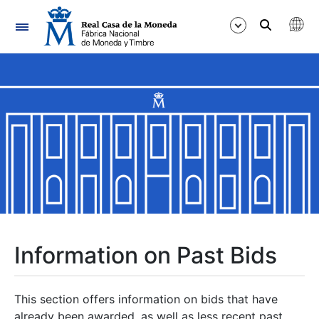
Navigation
Show/Hide
Show/Hide
Show/Hide
Show/Hide
Show/Hide
Information on Past Bids
Show/Hide
This section offers information on bids that have
already been awarded, as well as less recent past