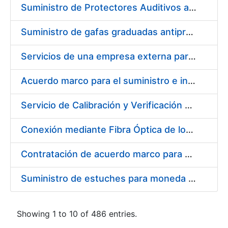
Suministro de Protectores Auditivos a medida para las personas trabajadoras de los Centros de Trabajo de Madrid y Burgos
Suministro de gafas graduadas antiproyecciones para los trabajadores de la FNMT-RCM en los centros de trabajo de Madrid y Burgos
Servicios de una empresa externa para el asesoramiento y resolución de los recursos de alzada que se presentan relacionados con procesos de selección para la FNMT-RCM
Acuerdo marco para el suministro e instalación de persianas, estores y otros complementos
Servicio de Calibración y Verificación Externa de los Equipos de Medición del Servicio de Prevención de la FNMT-RCM
Conexión mediante Fibra Óptica de los Centros de Proceso de Datos (CPDs) de las sedes de la FNMT-RCM de Burgos y Madrid
Contratación de acuerdo marco para el Suministro de Material de Electricidad para la Fábrica Nacional de Moneda y Timbre-Real Casa de la Moneda en su centro de trabajo de Burgos
Suministro de estuches para moneda de 30 €
Showing 1 to 10 of 486 entries.