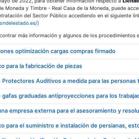
 mayo de 2022, para obtener información respecto a
Licita
de Moneda y Timbre - Real Casa de la Moneda, puede acced
ratación del Sector Público accediendo en el siguiente lin
iondelestado.es/)
ontrar más información y algunos de los procedimientos 
iones optimización cargas compras firmado
 para la fabricación de piezas
 para el suministro e instalación de persianas, es