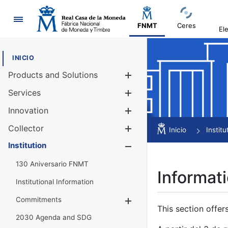
Navigation
FNMT
Ceres
El
INICIO
Products and Solutions
Show/Hide
Services
Show/Hide
Innovation
Show/Hide
Collector
Show/Hide
Inicio
Institu
Institution
Show/Hide
130 Aniversario FNMT
Informati
Institutional Information
Commitments
Show/Hide
This section offer
2030 Agenda and SDG