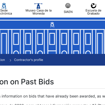
Sede
Museo Casa de la
Escuela de
SIAEN
ectrónica
Moneda
Grabado
tion
Contractor's profile
on on Past Bids
s information on bids that have already been awarded, as we