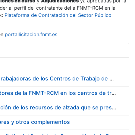
ciones en curso
y
Adjudicaciones
ya aprobadas por la
er al perfil del contratante del a FNMT-RCM en la
k:
Plataforma de Contratación del Sector Público
en
portallicitacion.fnmt.es
Suministro de Protectores Auditivos a medida para las personas trabajadoras de los Centros de Trabajo de Madrid y Burgos
Suministro de gafas graduadas antiproyecciones para los trabajadores de la FNMT-RCM en los centros de trabajo de Madrid y Burgos
Servicios de una empresa externa para el asesoramiento y resolución de los recursos de alzada que se presentan relacionados con procesos de selección para la FNMT-RCM
tores y otros complementos