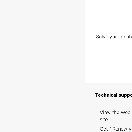
Solve your doubt
Technical suppo
View the Web
site
Get / Renew y