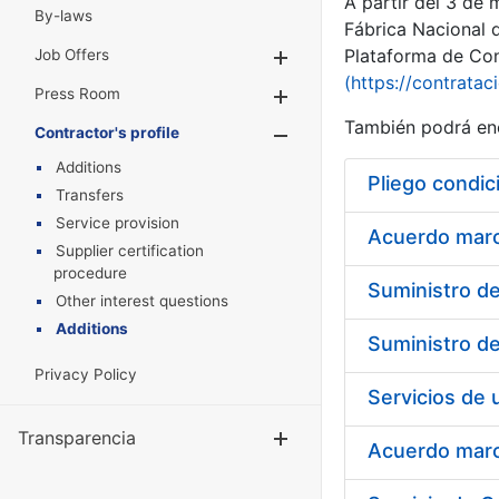
A partir del 3 de
By-laws
Fábrica Nacional 
Plataforma de Cont
Job Offers
Show/Hide
(https://contratac
Press Room
Show/Hide
También podrá enc
Contractor's profile
Show/Hide
Additions
Pliego condic
Transfers
Service provision
Acuerdo marco
Supplier certification
procedure
Other interest questions
Additions
Privacy Policy
Transparencia
Show/Hide
Acuerdo marco