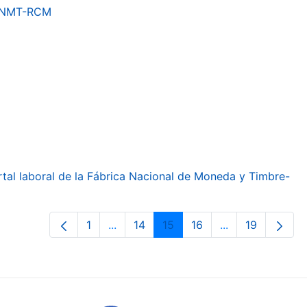
a FNMT-RCM
ortal laboral de la Fábrica Nacional de Moneda y Timbre-
1
...
14
15
16
...
19
Page
Intermediate Pages Use TAB to navig
Page
Page
Page
Intermediate Pa
Page