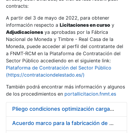
contracts:
Show/Hide
A partir del 3 de mayo de 2022, para obtener
información respecto a
Licitaciones en curso
y
Show/Hide
Adjudicaciones
ya aprobadas por la Fábrica
Show/Hide
Nacional de Moneda y Timbre - Real Casa de la
Moneda, puede acceder al perfil del contratante del
a FNMT-RCM en la Plataforma de Contratación del
Sector Público accediendo en el siguiente link:
Plataforma de Contratación del Sector Público
(https://contrataciondelestado.es/)
También podrá encontrar más información y algunos
de los procedimientos en
portallicitacion.fnmt.es
Pliego condiciones optimización cargas compras firmado
Show/Hide
Acuerdo marco para la fabricación de piezas