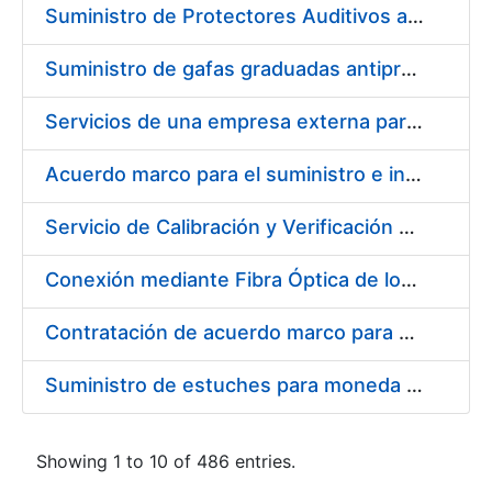
Suministro de Protectores Auditivos a medida para las personas trabajadoras de los Centros de Trabajo de Madrid y Burgos
Suministro de gafas graduadas antiproyecciones para los trabajadores de la FNMT-RCM en los centros de trabajo de Madrid y Burgos
Servicios de una empresa externa para el asesoramiento y resolución de los recursos de alzada que se presentan relacionados con procesos de selección para la FNMT-RCM
Acuerdo marco para el suministro e instalación de persianas, estores y otros complementos
Servicio de Calibración y Verificación Externa de los Equipos de Medición del Servicio de Prevención de la FNMT-RCM
Conexión mediante Fibra Óptica de los Centros de Proceso de Datos (CPDs) de las sedes de la FNMT-RCM de Burgos y Madrid
Contratación de acuerdo marco para el Suministro de Material de Electricidad para la Fábrica Nacional de Moneda y Timbre-Real Casa de la Moneda en su centro de trabajo de Burgos
Suministro de estuches para moneda de 30 €
Showing 1 to 10 of 486 entries.