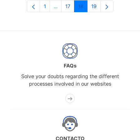
1
...
17
18
19
Page
Intermediate Pages Use TAB to navi
Page
Page
Page
FAQs
Solve your doubts regarding the different
processes involved in our websites
CONTACTO