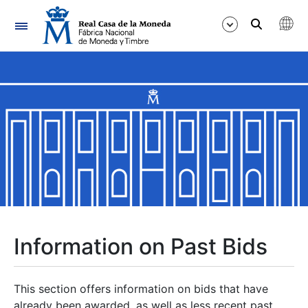
Navigation
Show/Hide
Show/Hide
Show/Hide
Show/Hide
Show/Hide
Information on Past Bids
Show/Hide
This section offers information on bids that have
already been awarded, as well as less recent past