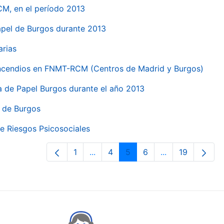
CM, en el período 2013
papel de Burgos durante 2013
arias
 incendios en FNMT-RCM (Centros de Madrid y Burgos)
ca de Papel Burgos durante el año 2013
l de Burgos
e Riesgos Psicosociales
1
...
4
5
6
...
19
Page
Intermediate Pages Use TAB to nav
Page
Page
Page
Intermediate Pa
Page