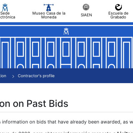
Sede
Museo Casa de la
Escuela de
SIAEN
ectrónica
Moneda
Grabado
tion
Contractor's profile
on on Past Bids
s information on bids that have already been awarded, as we