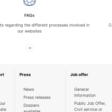
FAQs
s regarding the different processes involved in
C
our websites
rt
Press
Job offer
News
General
Information
Press releases
our
Public Job Offer,
Dossiers
cate
Civil service or
available