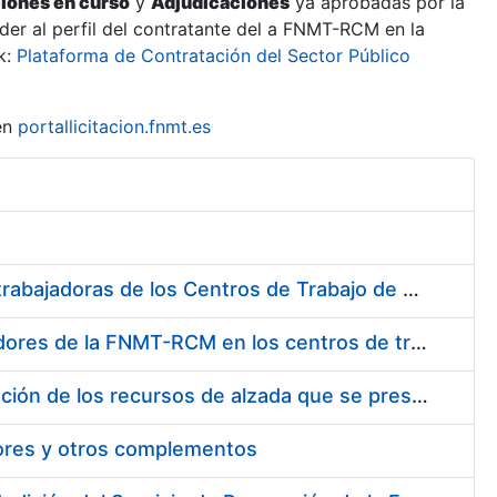
ciones en curso
y
Adjudicaciones
ya aprobadas por la
er al perfil del contratante del a FNMT-RCM en la
k:
Plataforma de Contratación del Sector Público
en
portallicitacion.fnmt.es
Suministro de Protectores Auditivos a medida para las personas trabajadoras de los Centros de Trabajo de Madrid y Burgos
Suministro de gafas graduadas antiproyecciones para los trabajadores de la FNMT-RCM en los centros de trabajo de Madrid y Burgos
Servicios de una empresa externa para el asesoramiento y resolución de los recursos de alzada que se presentan relacionados con procesos de selección para la FNMT-RCM
tores y otros complementos