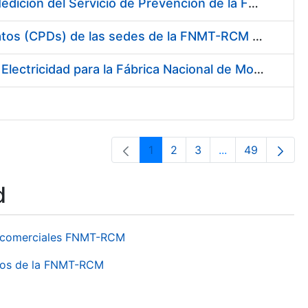
Servicio de Calibración y Verificación Externa de los Equipos de Medición del Servicio de Prevención de la FNMT-RCM
Conexión mediante Fibra Óptica de los Centros de Proceso de Datos (CPDs) de las sedes de la FNMT-RCM de Burgos y Madrid
Contratación de acuerdo marco para el Suministro de Material de Electricidad para la Fábrica Nacional de Moneda y Timbre-Real Casa de la Moneda en su centro de trabajo de Burgos
1
2
3
...
49
Page
Page
Page
Intermediate Pa
Page
d
os comerciales FNMT-RCM
ntros de la FNMT-RCM