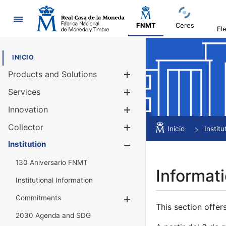
Navigation
FNMT
Ceres
El
INICIO
Products and Solutions
Show/Hide
Services
Show/Hide
Innovation
Show/Hide
Collector
Show/Hide
Inicio
Institu
Institution
Show/Hide
130 Aniversario FNMT
Informati
Institutional Information
Commitments
Show/Hide
This section offer
2030 Agenda and SDG