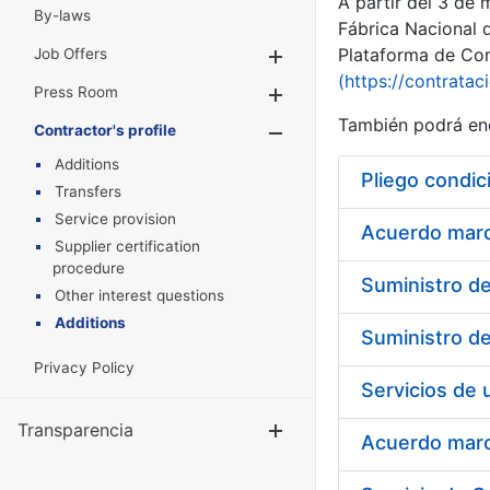
A partir del 3 de
By-laws
Fábrica Nacional 
Plataforma de Cont
Job Offers
Show/Hide
(https://contratac
Press Room
Show/Hide
También podrá enc
Contractor's profile
Show/Hide
Additions
Pliego condic
Transfers
Service provision
Acuerdo marco
Supplier certification
procedure
Other interest questions
Additions
Privacy Policy
Transparencia
Show/Hide
Acuerdo marco