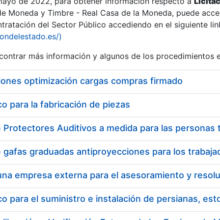
 mayo de 2022, para obtener información respecto a
Licita
de Moneda y Timbre - Real Casa de la Moneda, puede acced
ratación del Sector Público accediendo en el siguiente lin
iondelestado.es/)
ontrar más información y algunos de los procedimientos 
iones optimización cargas compras firmado
 para la fabricación de piezas
 para el suministro e instalación de persianas, es