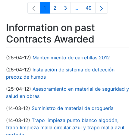
1
2
3
...
49
Page
Page
Page
Intermediate Pages Use T
Page
Information on past
Contracts Awarded
(25-04-12)
Mantenimiento de carretillas 2012
(25-04-12)
Instalación de sistema de detección
precoz de humos
(25-04-12)
Asesoramiento en material de seguridad y
salud en obras
(14-03-12)
Suministro de material de droguería
(14-03-12)
Trapo limpieza punto blanco algodón,
trapo limpieza malla circular azul y trapo malla azul
cortado