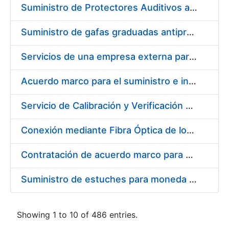
Suministro de Protectores Auditivos a medida para las personas trabajadoras de los Centros de Trabajo de Madrid y Burgos
Suministro de gafas graduadas antiproyecciones para los trabajadores de la FNMT-RCM en los centros de trabajo de Madrid y Burgos
Servicios de una empresa externa para el asesoramiento y resolución de los recursos de alzada que se presentan relacionados con procesos de selección para la FNMT-RCM
Acuerdo marco para el suministro e instalación de persianas, estores y otros complementos
Servicio de Calibración y Verificación Externa de los Equipos de Medición del Servicio de Prevención de la FNMT-RCM
Conexión mediante Fibra Óptica de los Centros de Proceso de Datos (CPDs) de las sedes de la FNMT-RCM de Burgos y Madrid
Contratación de acuerdo marco para el Suministro de Material de Electricidad para la Fábrica Nacional de Moneda y Timbre-Real Casa de la Moneda en su centro de trabajo de Burgos
Suministro de estuches para moneda de 30 €
Showing 1 to 10 of 486 entries.