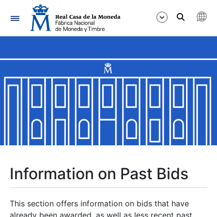
Navigation
Show/Hide
Show/Hide
Show/Hide
Show/Hide
Show/Hide
Information on Past Bids
Show/Hide
This section offers information on bids that have
already been awarded, as well as less recent past