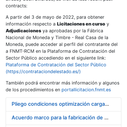
contracts:
Show/Hide
A partir del 3 de mayo de 2022, para obtener
información respecto a
Licitaciones en curso
y
Show/Hide
Adjudicaciones
ya aprobadas por la Fábrica
Show/Hide
Nacional de Moneda y Timbre - Real Casa de la
Moneda, puede acceder al perfil del contratante del
a FNMT-RCM en la Plataforma de Contratación del
Sector Público accediendo en el siguiente link:
Plataforma de Contratación del Sector Público
(https://contrataciondelestado.es/)
También podrá encontrar más información y algunos
de los procedimientos en
portallicitacion.fnmt.es
Pliego condiciones optimización cargas compras firmado
Show/Hide
Acuerdo marco para la fabricación de piezas