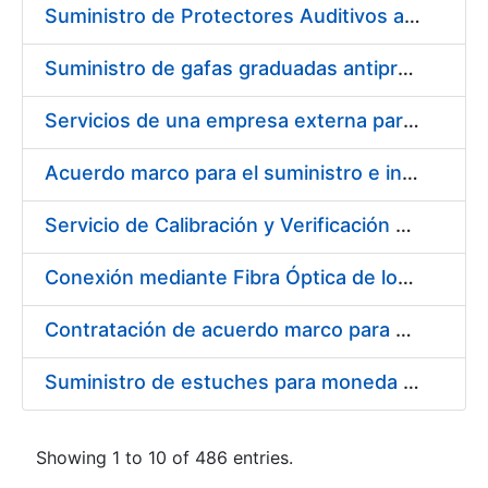
Suministro de Protectores Auditivos a medida para las personas trabajadoras de los Centros de Trabajo de Madrid y Burgos
Suministro de gafas graduadas antiproyecciones para los trabajadores de la FNMT-RCM en los centros de trabajo de Madrid y Burgos
Servicios de una empresa externa para el asesoramiento y resolución de los recursos de alzada que se presentan relacionados con procesos de selección para la FNMT-RCM
Acuerdo marco para el suministro e instalación de persianas, estores y otros complementos
Servicio de Calibración y Verificación Externa de los Equipos de Medición del Servicio de Prevención de la FNMT-RCM
Conexión mediante Fibra Óptica de los Centros de Proceso de Datos (CPDs) de las sedes de la FNMT-RCM de Burgos y Madrid
Contratación de acuerdo marco para el Suministro de Material de Electricidad para la Fábrica Nacional de Moneda y Timbre-Real Casa de la Moneda en su centro de trabajo de Burgos
Suministro de estuches para moneda de 30 €
Showing 1 to 10 of 486 entries.