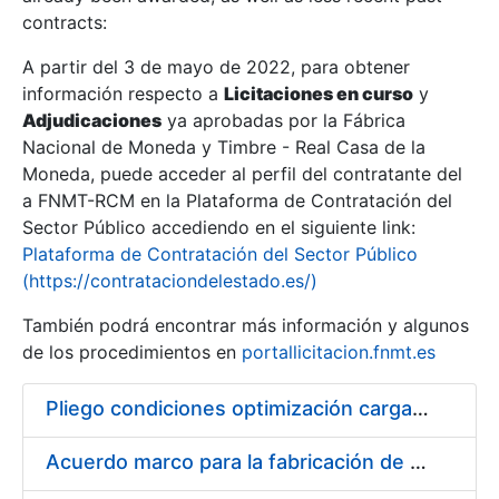
contracts:
Show/Hide
A partir del 3 de mayo de 2022, para obtener
información respecto a
Licitaciones en curso
y
Show/Hide
Adjudicaciones
ya aprobadas por la Fábrica
Show/Hide
Nacional de Moneda y Timbre - Real Casa de la
Moneda, puede acceder al perfil del contratante del
a FNMT-RCM en la Plataforma de Contratación del
Sector Público accediendo en el siguiente link:
Plataforma de Contratación del Sector Público
(https://contrataciondelestado.es/)
También podrá encontrar más información y algunos
de los procedimientos en
portallicitacion.fnmt.es
Pliego condiciones optimización cargas compras firmado
Show/Hide
Acuerdo marco para la fabricación de piezas