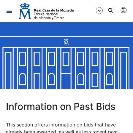
Navigation
Show/Hide
Show/Hide
Show/Hide
Show/Hide
Show/Hide
Information on Past Bids
Show/Hide
This section offers information on bids that have
already been awarded, as well as less recent past