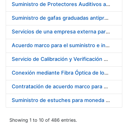
Suministro de Protectores Auditivos a medida para las personas trabajadoras de los Centros de Trabajo de Madrid y Burgos
Suministro de gafas graduadas antiproyecciones para los trabajadores de la FNMT-RCM en los centros de trabajo de Madrid y Burgos
Servicios de una empresa externa para el asesoramiento y resolución de los recursos de alzada que se presentan relacionados con procesos de selección para la FNMT-RCM
Acuerdo marco para el suministro e instalación de persianas, estores y otros complementos
Servicio de Calibración y Verificación Externa de los Equipos de Medición del Servicio de Prevención de la FNMT-RCM
Conexión mediante Fibra Óptica de los Centros de Proceso de Datos (CPDs) de las sedes de la FNMT-RCM de Burgos y Madrid
Contratación de acuerdo marco para el Suministro de Material de Electricidad para la Fábrica Nacional de Moneda y Timbre-Real Casa de la Moneda en su centro de trabajo de Burgos
Suministro de estuches para moneda de 30 €
Showing 1 to 10 of 486 entries.