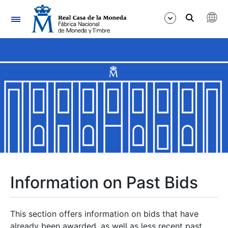
Navigation
Show/Hide
Show/Hide
Show/Hide
Show/Hide
Show/Hide
Information on Past Bids
Show/Hide
This section offers information on bids that have
already been awarded, as well as less recent past