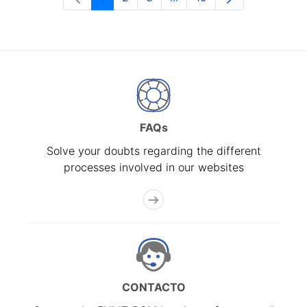
Page
Page
Page
Intermediate Pages Use T
Page
FAQs
Solve your doubts regarding the different
processes involved in our websites
CONTACTO