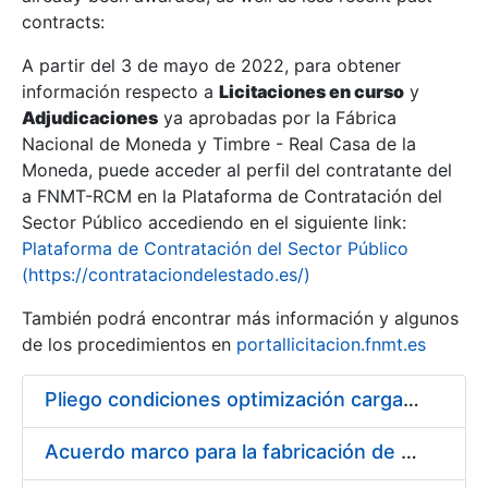
contracts:
Show/Hide
A partir del 3 de mayo de 2022, para obtener
información respecto a
Licitaciones en curso
y
Show/Hide
Adjudicaciones
ya aprobadas por la Fábrica
Show/Hide
Nacional de Moneda y Timbre - Real Casa de la
Moneda, puede acceder al perfil del contratante del
a FNMT-RCM en la Plataforma de Contratación del
Sector Público accediendo en el siguiente link:
Plataforma de Contratación del Sector Público
(https://contrataciondelestado.es/)
También podrá encontrar más información y algunos
de los procedimientos en
portallicitacion.fnmt.es
Pliego condiciones optimización cargas compras firmado
Show/Hide
Acuerdo marco para la fabricación de piezas