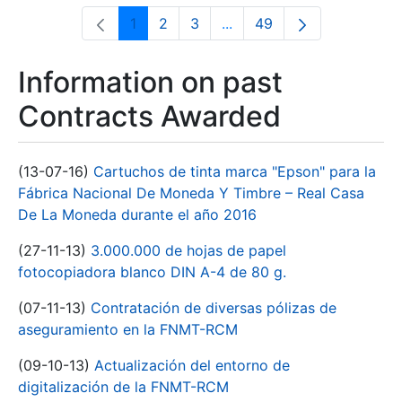
1
2
3
...
49
Page
Page
Page
Intermediate Pages Use T
Page
Information on past
Contracts Awarded
(13-07-16)
Cartuchos de tinta marca "Epson" para la
Fábrica Nacional De Moneda Y Timbre – Real Casa
De La Moneda durante el año 2016
(27-11-13)
3.000.000 de hojas de papel
fotocopiadora blanco DIN A-4 de 80 g.
(07-11-13)
Contratación de diversas pólizas de
aseguramiento en la FNMT-RCM
(09-10-13)
Actualización del entorno de
digitalización de la FNMT-RCM