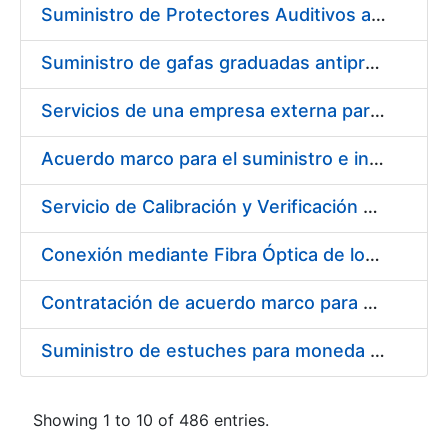
Suministro de Protectores Auditivos a medida para las personas trabajadoras de los Centros de Trabajo de Madrid y Burgos
Suministro de gafas graduadas antiproyecciones para los trabajadores de la FNMT-RCM en los centros de trabajo de Madrid y Burgos
Servicios de una empresa externa para el asesoramiento y resolución de los recursos de alzada que se presentan relacionados con procesos de selección para la FNMT-RCM
Acuerdo marco para el suministro e instalación de persianas, estores y otros complementos
Servicio de Calibración y Verificación Externa de los Equipos de Medición del Servicio de Prevención de la FNMT-RCM
Conexión mediante Fibra Óptica de los Centros de Proceso de Datos (CPDs) de las sedes de la FNMT-RCM de Burgos y Madrid
Contratación de acuerdo marco para el Suministro de Material de Electricidad para la Fábrica Nacional de Moneda y Timbre-Real Casa de la Moneda en su centro de trabajo de Burgos
Suministro de estuches para moneda de 30 €
Showing 1 to 10 of 486 entries.