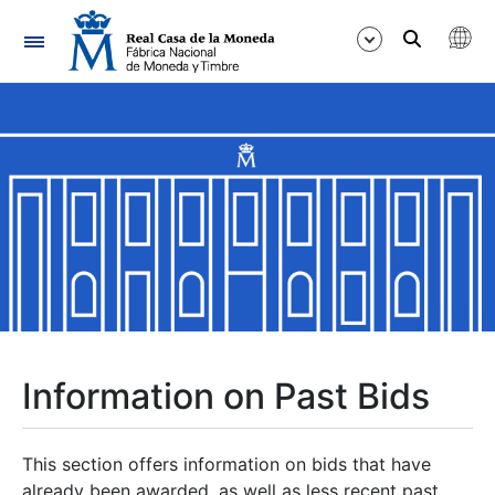
Navigation
Show/Hide
Show/Hide
Show/Hide
Show/Hide
Show/Hide
Information on Past Bids
Show/Hide
This section offers information on bids that have
already been awarded, as well as less recent past