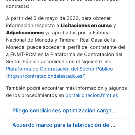
contracts:
Show/Hide
A partir del 3 de mayo de 2022, para obtener
información respecto a
Licitaciones en curso
y
Show/Hide
Adjudicaciones
ya aprobadas por la Fábrica
Show/Hide
Nacional de Moneda y Timbre - Real Casa de la
Moneda, puede acceder al perfil del contratante del
a FNMT-RCM en la Plataforma de Contratación del
Sector Público accediendo en el siguiente link:
Plataforma de Contratación del Sector Público
(https://contrataciondelestado.es/)
También podrá encontrar más información y algunos
de los procedimientos en
portallicitacion.fnmt.es
Pliego condiciones optimización cargas compras firmado
Show/Hide
Acuerdo marco para la fabricación de piezas