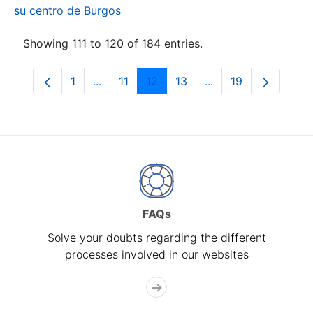
su centro de Burgos
Showing 111 to 120 of 184 entries.
1
...
11
12
13
...
19
Page
Intermediate Pages Use TAB to navigate.
Page
Page
Page
Intermediate Pages
Page
FAQs
Solve your doubts regarding the different
processes involved in our websites